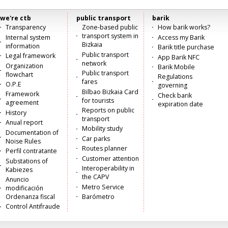
we're ctb
public transport
barik
Menú
Transparency
Zone-based public
How barik works?
transport system in
Internal system
Access my Barik
principal
Bizkaia
information
Barik title purchase
Public transport
Legal framework
App Barik NFC
network
Organization
Barik Mobile
Public transport
flowchart
Regulations
fares
O.P.E
governing
Bilbao Bizkaia Card
Framework
Check barik
for tourists
agreement
expiration date
Reports on public
History
transport
Anual report
Mobility study
Documentation of
Car parks
Noise Rules
Routes planner
Perfil contratante
Customer attention
Substations of
Interoperability in
Kabiezes
the CAPV
Anuncio
Metro Service
modificación
Ordenanza fiscal
Barómetro
Control Antifraude