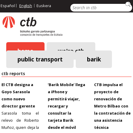
Skip
Search
Español
English
Euskera
to
main
content
home
we're ctb
public transport
barik
Main
navigation
ctb reports
El CTB designa a
‘Barik Mobile’ llega
CTB impulsa el
Goyo Sarasola
a iPhone y
proyecto de
como nuevo
permitirá viajar,
renovación de
director gerente
recargar y
Metro Bilbao con
Sarasola toma el
consultar la
la contratación de
relevo de Roberto
tarjeta Barik
una asistencia
Muñoz, quien deja la
desde el móvil
técnica