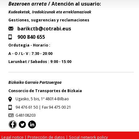
Bezeroen arreta
/ Atención al usuario:
Kudeaketak, Iradokizunak eta erreklamazioak
Gestiones, sugerencias y reclamaciones
barikctb@cotrabi.eus
900 840 655
Ordutegia - Horario :
A - O / L- V : 7:30 - 20:00
Larunbat / Sabados : 9:00 - 15:00
Bizkaiko Garraio Partzuergoa
Consorcio de Transportes de Bizkaia
Ugasko, 5 bis, 1º 48014-Bilbao
94 476 61 50 | Fax 94 475 00 21
G48108203
Legal notice
| Protección de datos |
Social network policy