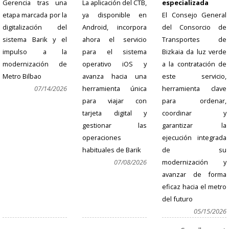
Gerencia tras una
La aplicación del CTB,
especializada
etapa marcada por la
ya disponible en
El Consejo General
digitalización del
Android, incorpora
del Consorcio de
sistema Barik y el
ahora el servicio
Transportes de
impulso a la
para el sistema
Bizkaia da luz verde
modernización de
operativo iOS y
a la contratación de
Metro Bilbao
avanza hacia una
este servicio,
07/14/2026
herramienta única
herramienta clave
para viajar con
para ordenar,
tarjeta digital y
coordinar y
gestionar las
garantizar la
operaciones
ejecución integrada
habituales de Barik
de su
07/08/2026
modernización y
avanzar de forma
eficaz hacia el metro
del futuro
05/15/2026