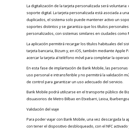
La digitalización de la tarjeta personalizada será voluntaria:
soporte digital. La tarjeta personalizada está asociada a un
duplicados, el sistema solo puede mantener activo un soport
soportes distintos y se garantiza que los títulos personales 
personalizados, con sistemas similares en ciudades como M
La aplicación permitirá recargar los títulos habituales del
tarjeta bancaria, Bizum y, en iOS, también mediante Apple Pa
acercar la tarjeta al teléfono móvil para completar la opera
En esta fase de implantación de Barik Mobile, las personas 
uso personal e intransferible y no permitirá la validación m
de control para garantizar un uso adecuado del servicio.
Barik Mobile podrá utilizarse en el transporte público de B
disuasorios de Metro Bilbao en Etxebarri, Leioa, Ibarbengoa
Validación del viaje
Para poder viajar con Barik Mobile, una vez descargada la a
con tener el dispositivo desbloqueado, con el NFC activado 