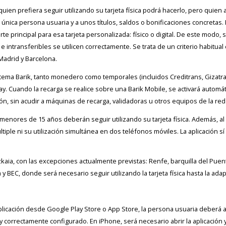
 quien prefiera seguir utilizando su tarjeta física podrá hacerlo, pero quien 
a única persona usuaria y a unos títulos, saldos o bonificaciones concretas
e principal para esa tarjeta personalizada: físico o digital. De este modo,
e intransferibles se utilicen correctamente. Se trata de un criterio habitual
adrid y Barcelona.
 sistema Barik, tanto monedero como temporales (incluidos Creditrans, Gizat
y. Cuando la recarga se realice sobre una Barik Mobile, se activará automáti
ción, sin acudir a máquinas de recarga, validadoras u otros equipos de la red
menores de 15 años deberán seguir utilizando su tarjeta física. Además, al 
últiple ni su utilización simultánea en dos teléfonos móviles. La aplicación
izkaia, con las excepciones actualmente previstas: Renfe, barquilla del Pue
 y BEC, donde será necesario seguir utilizando la tarjeta física hasta la ad
plicación desde Google Play Store o App Store, la persona usuaria deberá ace
y correctamente configurado. En iPhone, será necesario abrir la aplicación y