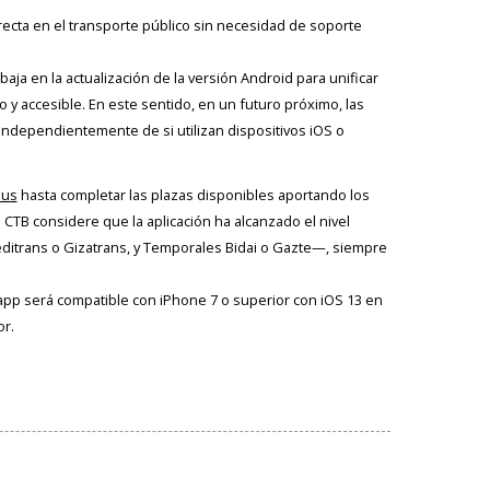
 directa en el transporte público sin necesidad de soporte
ja en la actualización de la versión Android para unificar
y accesible. En este sentido, en un futuro próximo, las
independientemente de si utilizan dispositivos iOS o
eus
hasta completar las plazas disponibles aportando los
l CTB considere que la aplicación ha alcanzado el nivel
editrans o Gizatrans, y Temporales Bidai o Gazte—, siempre
a app será compatible con iPhone 7 o superior con iOS 13 en
or.