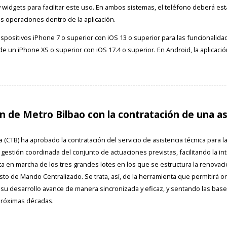
y widgets para facilitar este uso. En ambos sistemas, el teléfono deberá es
as operaciones dentro de la aplicación.
spositivos iPhone 7 o superior con iOS 13 o superior para las funcionalidad
er de un iPhone XS o superior con iOS 17.4 o superior. En Android, la aplica
 de Metro Bilbao con la contratación de una as
(CTB) ha aprobado la contratación del servicio de asistencia técnica para 
 gestión coordinada del conjunto de actuaciones previstas, facilitando la i
 en marcha de los tres grandes lotes en los que se estructura la renovación
to de Mando Centralizado. Se trata, así, de la herramienta que permitirá or
u desarrollo avance de manera sincronizada y eficaz, y sentando las bases
próximas décadas.