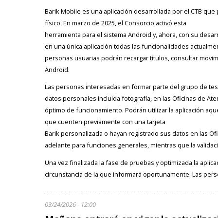
Barik Mobile es una aplicación desarrollada por el CTB que pe
físico. En marzo de 2025, el Consorcio activó esta
herramienta para el sistema Android y, ahora, con su desarr
en una única aplicación todas las funcionalidades actualme
personas usuarias podrán recargar títulos, consultar movim
Android.
Las personas interesadas en formar parte del grupo de tes
datos personales incluida fotografía, en las Oficinas de Ate
óptimo de funcionamiento. Podrán utilizar la aplicación a
que cuenten previamente con una tarjeta
Barik personalizada o hayan registrado sus datos en las Ofi
adelante para funciones generales, mientras que la validaci
Una vez finalizada la fase de pruebas y optimizada la aplicac
circunstancia de la que informará oportunamente. Las person
03/24/2026 - 12:00