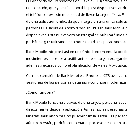
El Consorcio de Transportes de Bizkaia (CTB) activa hoy la a
La aplicación, que ya está disponible para dispositivos Andr
el teléfono móvil, sin necesidad de llevar la tarjeta física.
de una aplicación unificada que integra en una única solución 
personas usuarias de Android podían utilizar Barik Mobile pa
dispositivos. Esta nueva versión integral se publicará ini
podrán seguir utilizando con normalidad las aplicaciones a
Barik Mobile integrará así en una única herramienta la posibil
movimientos, acceder a justificantes de recarga, recargar t
además, recursos como el planificador de viajes MovEuskadi
Con la extensión de Barik Mobile a iPhone, el CTB avanza hac
gestiones de las personas usuarias y continuar modernizand
¿Cómo funciona?
Barik Mobile funciona a través de una tarjeta personalizada
directamente desde la aplicación. Asimismo, las personas 
tarjetas Barik anónimas no pueden virtualizarse. Las perso
aún no lo están, podrán completar el proceso de alta en una