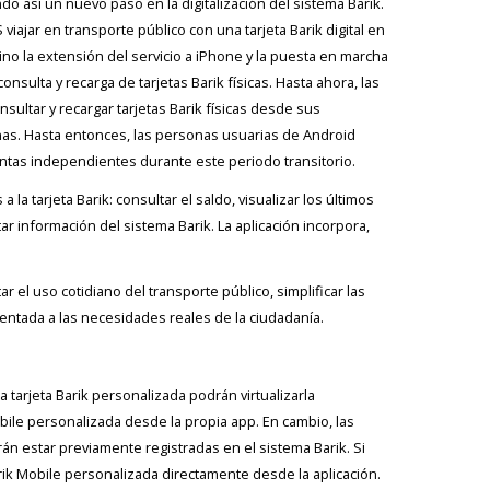
do así un nuevo paso en la digitalización del sistema Barik.
iajar en transporte público con una tarjeta Barik digital en
 sino la extensión del servicio a iPhone y la puesta en marcha
onsulta y recarga de tarjetas Barik físicas. Hasta ahora, las
sultar y recargar tarjetas Barik físicas desde sus
anas. Hasta entonces, las personas usuarias de Android
entas independientes durante este periodo transitorio.
 la tarjeta Barik: consultar el saldo, visualizar los últimos
r información del sistema Barik. La aplicación incorpora,
 el uso cotidiano del transporte público, simplificar las
entada a las necesidades reales de la ciudadanía.
tarjeta Barik personalizada podrán virtualizarla
ile personalizada desde la propia app. En cambio, las
án estar previamente registradas en el sistema Barik. Si
rik Mobile personalizada directamente desde la aplicación.