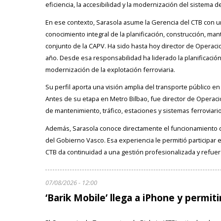
eficiencia, la accesibilidad y la modernización del sistema d
En ese contexto, Sarasola asume la Gerencia del CTB con un
conocimiento integral de la planificación, construcción, man
conjunto de la CAPV. Ha sido hasta hoy director de Operaci
año. Desde esa responsabilidad ha liderado la planificación
modernización de la explotación ferroviaria.
Su perfil aporta una visión amplia del transporte público en 
Antes de su etapa en Metro Bilbao, fue director de Operacio
de mantenimiento, tráfico, estaciones y sistemas ferroviario
Además, Sarasola conoce directamente el funcionamiento d
del Gobierno Vasco. Esa experiencia le permitió participar en
CTB da continuidad a una gestión profesionalizada y refuer
07/08/2026 - 12:00
‘Barik Mobile’ llega a iPhone y permiti