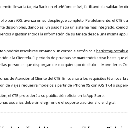
rmite llevar la tarjeta Barik en el teléfono móvil, facilitando la validación
ollo para iOS, avanza en su despliegue completo. Paralelamente, el CTB traba
nte disponibles, dando así un paso hacia un sistema más integrado, cómodo 
ientos y gestionar toda la información de su tarjeta desde una misma app, 
teo podrán inscribirse enviando un correo electrónico a
barikctb@cotrabi.
nción a la Clientela. El periodo de pruebas se mantendrá activo hasta que e
quellas personas que dispongan de cualquier tipo de título — Monederos Cr
cinas de Atención al Cliente del CTB. En cuanto a los requisitos técnicos, l
ón de viajes requerirá modelos a partir de iPhone XS con iOS 17.4 o superi
ión, el CTB procederá a su publicación oficial en la App Store,
as usuarias deberán elegir entre el soporte tradicional o el digital.