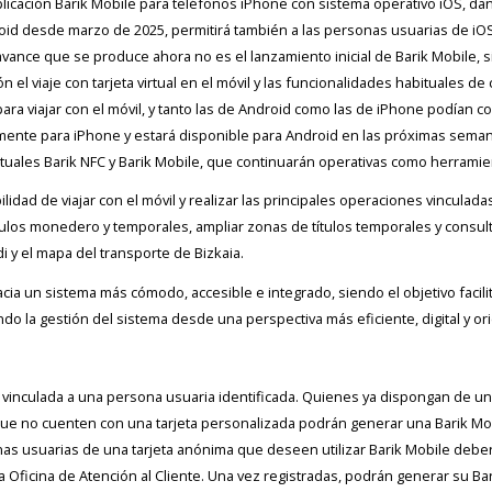
plicación Barik Mobile para teléfonos iPhone con sistema operativo iOS, dan
oid desde marzo de 2025, permitirá también a las personas usuarias de iOS v
 El avance que se produce ahora no es el lanzamiento inicial de Barik Mobile,
el viaje con tarjeta virtual en el móvil y las funcionalidades habituales de c
ra viajar con el móvil, y tanto las de Android como las de iPhone podían con
cialmente para iPhone y estará disponible para Android en las próximas sem
ctuales Barik NFC y Barik Mobile, que continuarán operativas como herrami
idad de viajar con el móvil y realizar las principales operaciones vinculadas a
ítulos monedero y temporales, ampliar zonas de títulos temporales y consulta
 y el mapa del transporte de Bizkaia.
ia un sistema más cómodo, accesible e integrado, siendo el objetivo facilitar
o la gestión del sistema desde una perspectiva más eficiente, digital y ori
 vinculada a una persona usuaria identificada. Quienes ya dispongan de una 
que no cuenten con una tarjeta personalizada podrán generar una Barik Mob
nas usuarias de una tarjeta anónima que deseen utilizar Barik Mobile deber
 Oficina de Atención al Cliente. Una vez registradas, podrán generar su Ba