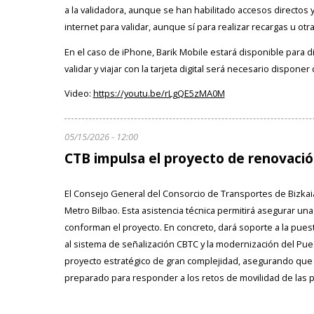
a la validadora, aunque se han habilitado accesos directos 
internet para validar, aunque sí para realizar recargas u otr
En el caso de iPhone, Barik Mobile estará disponible para di
validar y viajar con la tarjeta digital será necesario dispon
Video:
https://youtu.be/rLgQE5zMA0M
05/15/2026 - 12:00
CTB impulsa el proyecto de renovación
El Consejo General del Consorcio de Transportes de Bizkaia 
Metro Bilbao. Esta asistencia técnica permitirá asegurar una
conforman el proyecto. En concreto, dará soporte a la puesta
al sistema de señalización CBTC y la modernización del Pues
proyecto estratégico de gran complejidad, asegurando que s
preparado para responder a los retos de movilidad de las 