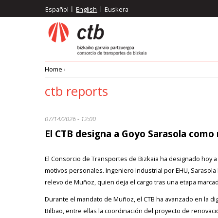
Skip
Español
English
Euskera
to
main
content
Home
›
Breadcrumb
ctb reports
07/14/2026 - 12:00
El CTB designa a Goyo Sarasola como
El Consorcio de Transportes de Bizkaia ha designado hoy a 
motivos personales. Ingeniero Industrial por EHU, Sarasola l
relevo de Muñoz, quien deja el cargo tras una etapa marcada
Durante el mandato de Muñoz, el CTB ha avanzado en la digi
Bilbao, entre ellas la coordinación del proyecto de renovac