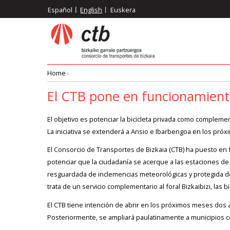
Skip
Español
English
Euskera
to
main
content
Home
›
Breadcrumb
El CTB pone en funcionamiento
El objetivo es potenciar la bicicleta privada como complemen
La iniciativa se extenderá a Ansio e Ibarbengoa en los próx
El Consorcio de Transportes de Bizkaia (CTB) ha puesto en f
potenciar que la ciudadanía se acerque a las estaciones de 
resguardada de inclemencias meteorológicas y protegida de 
trata de un servicio complementario al foral Bizkaibizi, las 
El CTB tiene intención de abrir en los próximos meses dos 
Posteriormente, se ampliará paulatinamente a municipios com