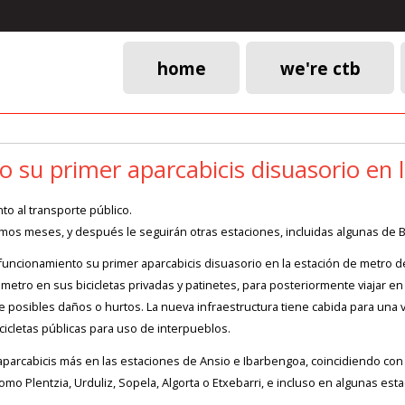
home
we're ctb
Main
navigation
 su primer aparcabicis disuasorio en 
to al transporte público.
imos meses, y después le seguirán otras estaciones, incluidas algunas de B
uncionamiento su primer aparcabicis disuasorio en la estación de metro de 
metro en sus bicicletas privadas y patinetes, para posteriormente viajar e
posibles daños o hurtos. La nueva infraestructura tiene cabida para una ve
bicicletas públicas para uso de interpueblos.
aparcabicis más en las estaciones de Ansio e Ibarbengoa, coincidiendo con 
o Plentzia, Urduliz, Sopela, Algorta o Etxebarri, e incluso en algunas est