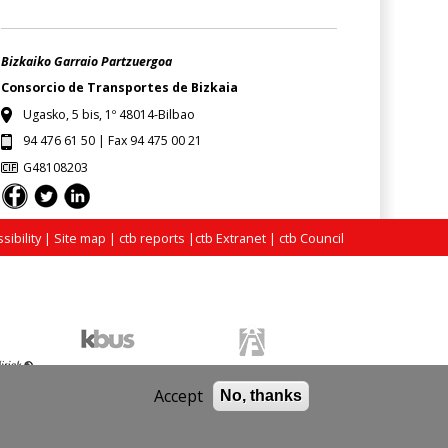
Bizkaiko Garraio Partzuergoa
Consorcio de Transportes de Bizkaia
Ugasko, 5 bis, 1º 48014-Bilbao
94 476 61 50 | Fax 94 475 00 21
G48108203
sibility
|
Site map
|
ctb reports
|
ctb Extranet
|
ctb Council
Accept
No, thanks