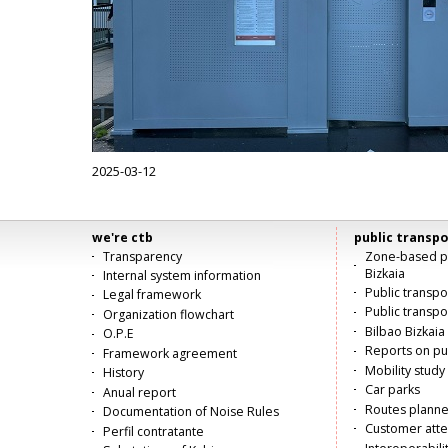
2025-03-12
we're ctb
public transpo
Menú
Transparency
Zone-based pu
Bizkaia
Internal system information
principal
Public transp
Legal framework
Public transpo
Organization flowchart
Bilbao Bizkaia 
O.P.E
Reports on pub
Framework agreement
Mobility study
History
Car parks
Anual report
Routes planne
Documentation of Noise Rules
Customer atte
Perfil contratante