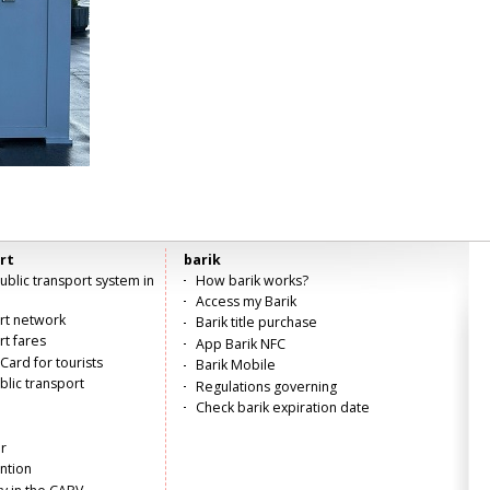
rt
barik
blic transport system in
How barik works?
Access my Barik
ort network
Barik title purchase
rt fares
App Barik NFC
Card for tourists
Barik Mobile
lic transport
Regulations governing
Check barik expiration date
r
ntion