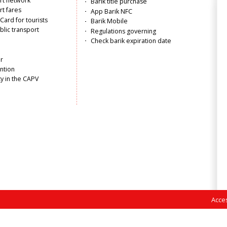
ort network
Barik title purchase
rt fares
App Barik NFC
Card for tourists
Barik Mobile
lic transport
Regulations governing
Check barik expiration date
r
ntion
ty in the CAPV
Acces