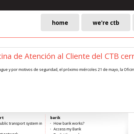
home
we're ctb
Main
navigation
ina de Atención al Cliente del CTB cer
ague y por motivos de seguridad, el próximo miércoles 21 de mayo, la Oficin
rt
barik
blic transport system in
How barik works?
Access my Barik