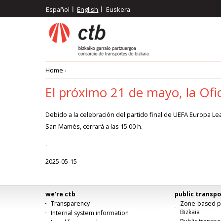
Skip
Español
English
Euskera
to
main
content
Home
›
Breadcrumb
El próximo 21 de mayo, la Ofic
Debido a la celebración del partido final de UEFA Europa Le
San Mamés, cerrará a las 15.00 h.
.
2025-05-15
we're ctb
public transpo
Menú
Transparency
Zone-based pu
Bizkaia
Internal system information