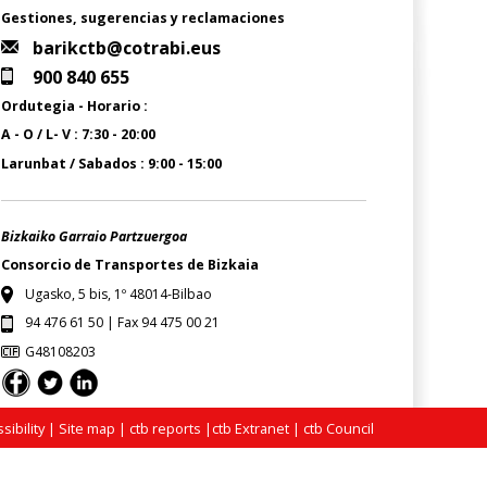
Gestiones, sugerencias y reclamaciones
barikctb@cotrabi.eus
900 840 655
Ordutegia - Horario :
A - O / L- V : 7:30 - 20:00
Larunbat / Sabados : 9:00 - 15:00
Bizkaiko Garraio Partzuergoa
Consorcio de Transportes de Bizkaia
Ugasko, 5 bis, 1º 48014-Bilbao
94 476 61 50 | Fax 94 475 00 21
G48108203
sibility
|
Site map
|
ctb reports
|
ctb Extranet
|
ctb Council