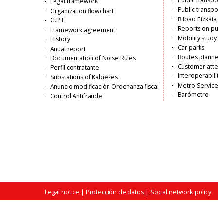
principal
Public transp
Legal framework
Public transpo
Organization flowchart
Bilbao Bizkaia 
O.P.E
Reports on pub
Framework agreement
Mobility study
History
Car parks
Anual report
Routes planne
Documentation of Noise Rules
Customer atte
Perfil contratante
Interoperabili
Substations of Kabiezes
Metro Service
Anuncio modificación Ordenanza fiscal
Barómetro
Control Antifraude
Legal notice
| Protección de datos |
Social network policy