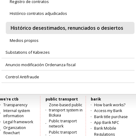
Registro de contratos
Histórico contratos adjudicados
Histórico desestimados, renunciados o desiertos
Medios propios
Substations of Kabiezes
Anuncio modificación Ordenanza fiscal
Control Antifraude
we're ctb
public transport
barik
Menú
Transparency
Zone-based public
How barik works?
transport system in
Internal system
Access my Barik
principal
Bizkaia
information
Barik title purchase
Public transport
Legal framework
App Barik NFC
network
Organization
Barik Mobile
Public transport
flowchart
Regulations