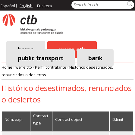
Skip
Search
Español
English
Euskera
to
main
content
home
we're ctb
public transport
barik
Main
Home
›
we're ctb
›
Perfil contratante
›
Histórico desestimados,
navigation
renunciados o desiertos
Breadcrumb
Histórico desestimados, renunciados
o desiertos
Contract
Núm. exp.
Contract object
D.limit
type