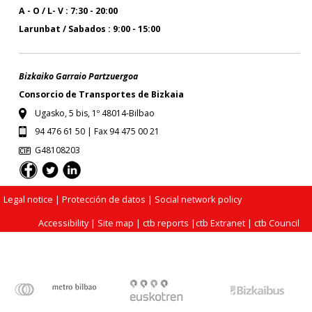
A - O / L- V : 7:30 - 20:00
Larunbat / Sabados : 9:00 - 15:00
Bizkaiko Garraio Partzuergoa
Consorcio de Transportes de Bizkaia
Ugasko, 5 bis, 1º 48014-Bilbao
94 476 61 50 | Fax 94 475 00 21
G48108203
Legal notice
| Protección de datos |
Social network policy
Accessibility
|
Site map
|
ctb reports
|
ctb Extranet
|
ctb Council