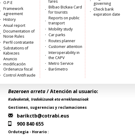
fares
O.P.E
governing
Bilbao Bizkaia Card
Framework
Check barik
for tourists
agreement
expiration date
Reports on public
History
transport
Anual report
Mobility study
Documentation of
Car parks
Noise Rules
Routes planner
Perfil contratante
Customer attention
Substations of
Interoperability in
Kabiezes
the CAPV
Anuncio
Metro Service
modificación
Ordenanza fiscal
Barómetro
Control Antifraude
Bezeroen arreta
/ Atención al usuario:
Kudeaketak, Iradokizunak eta erreklamazioak
Gestiones, sugerencias y reclamaciones
barikctb@cotrabi.eus
900 840 655
Ordutegia - Horario :