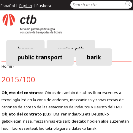
Skip
Search
Español
English
Euskera
to
main
content
home
we're ctb
public transport
barik
Main
Home
›
navigation
Breadcrumb
2015/100
Objeto del contrato
Obras de cambio de tubos fluorescentes a
tecnología led en la zona de andenes, mezzaninas y zonas rectas de
cañones de acceso de las estaciones de Indautxu y Deusto del FMB
Objeto del contrato (EU)
BMTren Indautxu eta Deustuko
geltokietan, nasa, mezzaninas eta sarbideetako hodien alde zuzenetan
hodi fluoreszenteak led teknologiara aldatzeko lanak