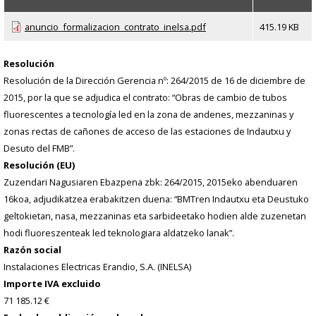
anuncio_formalizacion_contrato_inelsa.pdf
415.19 KB
Resolución
Resolución de la Dirección Gerencia nº: 264/2015 de 16 de diciembre de
2015, por la que se adjudica el contrato: “Obras de cambio de tubos
fluorescentes a tecnología led en la zona de andenes, mezzaninas y
zonas rectas de cañones de acceso de las estaciones de Indautxu y
Desuto del FMB”.
Resolución (EU)
Zuzendari Nagusiaren Ebazpena zbk: 264/2015, 2015eko abenduaren
16koa, adjudikatzea erabakitzen duena: “BMTren Indautxu eta Deustuko
geltokietan, nasa, mezzaninas eta sarbideetako hodien alde zuzenetan
hodi fluoreszenteak led teknologiara aldatzeko lanak”.
Razón social
Instalaciones Electricas Erandio, S.A. (INELSA)
Importe IVA excluido
71 185.12 €