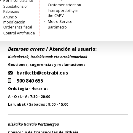
Perfil contratante
Customer attention
Substations of
Interoperability in
Kabiezes
the CAPV
Anuncio
Metro Service
modificación
Ordenanza fiscal
Barómetro
Control Antifraude
Bezeroen arreta
/ Atención al usuario:
Kudeaketak, Iradokizunak eta erreklamazioak
Gestiones, sugerencias y reclamaciones
barikctb@cotrabi.eus
900 840 655
Ordutegia - Horario :
A - O / L- V : 7:30 - 20:00
Larunbat / Sabados : 9:00 - 15:00
Bizkaiko Garraio Partzuergoa
Consorcio de Transportes de Bizkaia