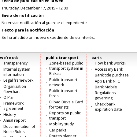
Fecha de publicación en la web
Thursday, December 17, 2015 - 12:00
Envio de notificación
No enviar notificación al guardar el expediente
Texto para la notificación
Se ha añadido un nuevo expediente de su interés.
we're ctb
public transport
barik
Menú
Transparency
Zone-based public
How barik works?
transport system in
Internal system
Access my Barik
principal
Bizkaia
information
Barik title purchase
Public transport
Legal framework
App Barik NFC
network
Organization
Barik Mobile
Public transport
flowchart
Regulations
fares
O.P.E
governing
Bilbao Bizkaia Card
Framework
Check barik
for tourists
agreement
expiration date
Reports on public
History
transport
Anual report
Mobility study
Documentation of
Car parks
Noise Rules
Routes planner