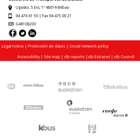
Ugasko, 5 bis, 1º 48014-Bilbao
94 476 61 50 | Fax 94 475 00 21
G48108203
Legal notice
| Protección de datos |
Social network policy
Accessibility
|
Site map
|
ctb reports
|
ctb Extranet
|
ctb Council