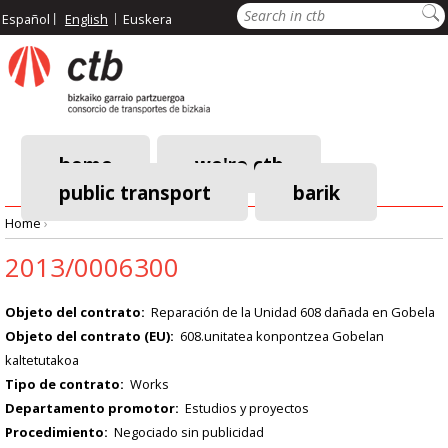
Skip
Search
Español
English
Euskera
to
main
content
home
we're ctb
public transport
barik
Main
Home
›
navigation
Breadcrumb
2013/0006300
Objeto del contrato
Reparación de la Unidad 608 dañada en Gobela
Objeto del contrato (EU)
608.unitatea konpontzea Gobelan
kaltetutakoa
Tipo de contrato
Works
Departamento promotor
Estudios y proyectos
Procedimiento
Negociado sin publicidad