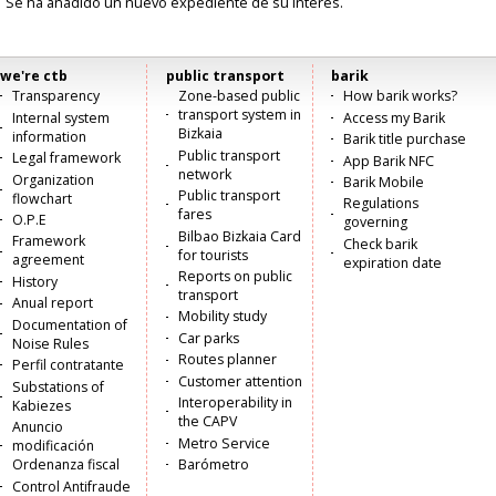
Se ha añadido un nuevo expediente de su interés.
we're ctb
public transport
barik
Menú
Transparency
Zone-based public
How barik works?
transport system in
Internal system
Access my Barik
principal
Bizkaia
information
Barik title purchase
Public transport
Legal framework
App Barik NFC
network
Organization
Barik Mobile
Public transport
flowchart
Regulations
fares
O.P.E
governing
Bilbao Bizkaia Card
Framework
Check barik
for tourists
agreement
expiration date
Reports on public
History
transport
Anual report
Mobility study
Documentation of
Car parks
Noise Rules
Routes planner
Perfil contratante
Customer attention
Substations of
Interoperability in
Kabiezes
the CAPV
Anuncio
Metro Service
modificación
Ordenanza fiscal
Barómetro
Control Antifraude