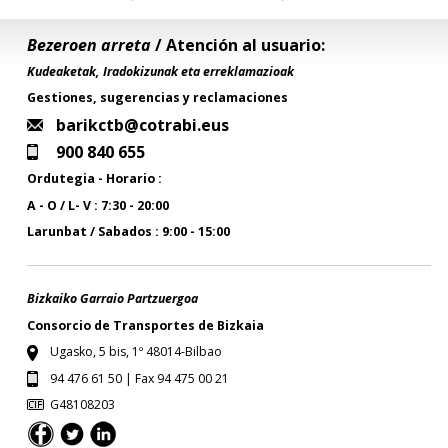
Bezeroen arreta
/ Atención al usuario:
Kudeaketak, Iradokizunak eta erreklamazioak
Gestiones, sugerencias y reclamaciones
barikctb@cotrabi.eus
900 840 655
Ordutegia - Horario :
A - O / L- V : 7:30 - 20:00
Larunbat / Sabados : 9:00 - 15:00
Bizkaiko Garraio Partzuergoa
Consorcio de Transportes de Bizkaia
Ugasko, 5 bis, 1º 48014-Bilbao
94 476 61 50 | Fax 94 475 00 21
G48108203