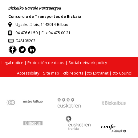
Bizkaiko Garraio Partzuergoa
Consorcio de Transportes de Bizkaia
Ugasko, 5 bis, 1º 48014-Bilbao
94 476 61 50 | Fax 94 475 00 21
G48108203
Legal notice
| Protección de datos |
Social network policy
Accessibility
|
Site map
|
ctb reports
|
ctb Extranet
|
ctb Council