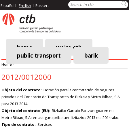
Skip
Search
Español
English
Euskera
to
main
content
home
we're ctb
public transport
barik
Main
Home
›
navigation
Breadcrumb
2012/0012000
Objeto del contrato
Licitación para la contratación de seguros
privados del Consorcio de Transportes de Bizkaia y Metro Bilbao, S.A.
para 2013-2014
Objeto del contrato (EU)
Bizkaiko Garraio Partzuergoaren eta
Metro Bilbao, S.A.ren aseguru pribatuen lizitazioa 2013 eta 2014rako.
Tipo de contrato
Services