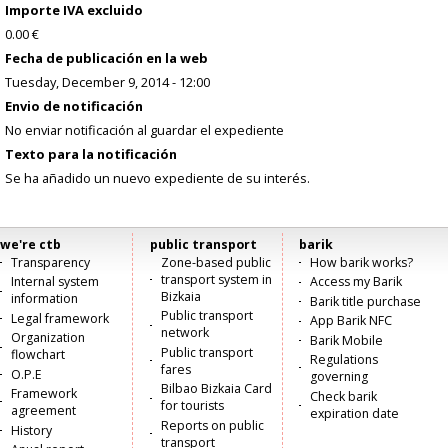
Importe IVA excluido
0.00 €
Fecha de publicación en la web
Tuesday, December 9, 2014 - 12:00
Envio de notificación
No enviar notificación al guardar el expediente
Texto para la notificación
Se ha añadido un nuevo expediente de su interés.
we're ctb
public transport
barik
Menú
Transparency
Zone-based public
How barik works?
transport system in
Internal system
Access my Barik
principal
Bizkaia
information
Barik title purchase
Public transport
Legal framework
App Barik NFC
network
Organization
Barik Mobile
Public transport
flowchart
Regulations
fares
O.P.E
governing
Bilbao Bizkaia Card
Framework
Check barik
for tourists
agreement
expiration date
Reports on public
History
transport