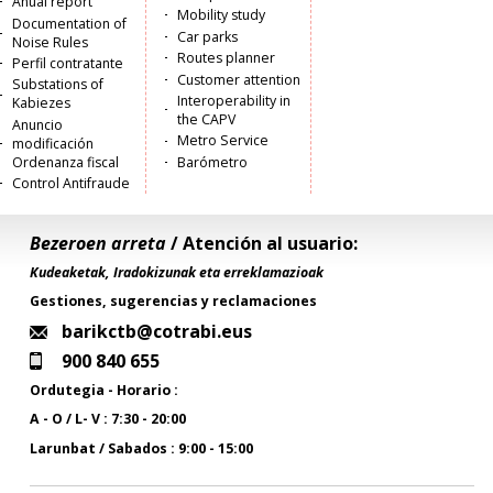
Anual report
Mobility study
Documentation of
Car parks
Noise Rules
Routes planner
Perfil contratante
Customer attention
Substations of
Interoperability in
Kabiezes
the CAPV
Anuncio
Metro Service
modificación
Ordenanza fiscal
Barómetro
Control Antifraude
Bezeroen arreta
/ Atención al usuario:
Kudeaketak, Iradokizunak eta erreklamazioak
Gestiones, sugerencias y reclamaciones
barikctb@cotrabi.eus
900 840 655
Ordutegia - Horario :
A - O / L- V : 7:30 - 20:00
Larunbat / Sabados : 9:00 - 15:00