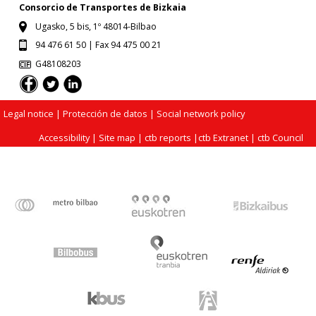
Consorcio de Transportes de Bizkaia
Ugasko, 5 bis, 1º 48014-Bilbao
94 476 61 50 | Fax 94 475 00 21
G48108203
Legal notice
| Protección de datos |
Social network policy
Accessibility
|
Site map
|
ctb reports
|
ctb Extranet
|
ctb Council