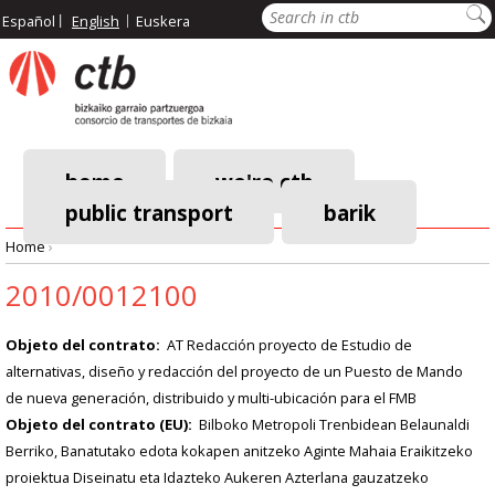
Skip
Search
Español
English
Euskera
to
main
content
home
we're ctb
public transport
barik
Main
Home
›
navigation
Breadcrumb
2010/0012100
Objeto del contrato
AT Redacción proyecto de Estudio de
alternativas, diseño y redacción del proyecto de un Puesto de Mando
de nueva generación, distribuido y multi-ubicación para el FMB
Objeto del contrato (EU)
Bilboko Metropoli Trenbidean Belaunaldi
Berriko, Banatutako edota kokapen anitzeko Aginte Mahaia Eraikitzeko
proiektua Diseinatu eta Idazteko Aukeren Azterlana gauzatzeko