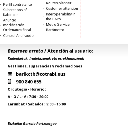
Routes planner
Perfil contratante
Customer attention
Substations of
Interoperability in
Kabiezes
the CAPV
Anuncio
Metro Service
modificación
Ordenanza fiscal
Barómetro
Control Antifraude
Bezeroen arreta
/ Atención al usuario:
Kudeaketak, Iradokizunak eta erreklamazioak
Gestiones, sugerencias y reclamaciones
barikctb@cotrabi.eus
900 840 655
Ordutegia - Horario :
A - O / L- V : 7:30 - 20:00
Larunbat / Sabados : 9:00 - 15:00
Bizkaiko Garraio Partzuergoa