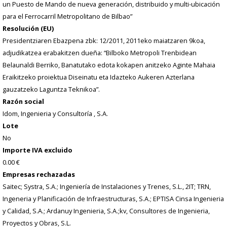
un Puesto de Mando de nueva generación, distribuido y multi-ubicación
para el Ferrocarril Metropolitano de Bilbao”
Resolución (EU)
Presidentziaren Ebazpena zbk: 12/2011, 2011eko maiatzaren 9koa,
adjudikatzea erabakitzen dueña: “Bilboko Metropoli Trenbidean
Belaunaldi Berriko, Banatutako edota kokapen anitzeko Aginte Mahaia
Eraikitzeko proiektua Diseinatu eta Idazteko Aukeren Azterlana
gauzatzeko Laguntza Teknikoa”.
Razón social
Idom, Ingenieria y Consultoría , S.A.
Lote
No
Importe IVA excluido
0.00 €
Empresas rechazadas
Saitec; Systra, S.A.; Ingeniería de Instalaciones y Trenes, S.L., 2IT; TRN,
Ingeneria y Planificación de Infraestructuras, S.A.; EPTISA Cinsa Ingenieria
y Calidad, S.A.; Ardanuy Ingenieria, S.A.;kv, Consultores de Ingenieria,
Proyectos y Obras, S.L.