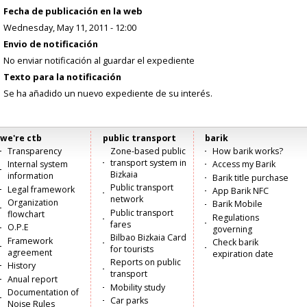
Fecha de publicación en la web
Wednesday, May 11, 2011 - 12:00
Envio de notificación
No enviar notificación al guardar el expediente
Texto para la notificación
Se ha añadido un nuevo expediente de su interés.
we're ctb
public transport
barik
Menú
Transparency
Zone-based public
How barik works?
transport system in
Internal system
Access my Barik
principal
Bizkaia
information
Barik title purchase
Public transport
Legal framework
App Barik NFC
network
Organization
Barik Mobile
Public transport
flowchart
Regulations
fares
O.P.E
governing
Bilbao Bizkaia Card
Framework
Check barik
for tourists
agreement
expiration date
Reports on public
History
transport
Anual report
Mobility study
Documentation of
Car parks
Noise Rules