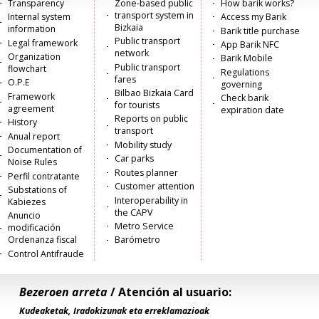
Menú
Transparency
Zone-based public
How barik works?
transport system in
Internal system
Access my Barik
principal
Bizkaia
information
Barik title purchase
Public transport
Legal framework
App Barik NFC
network
Organization
Barik Mobile
Public transport
flowchart
Regulations
fares
O.P.E
governing
Bilbao Bizkaia Card
Framework
Check barik
for tourists
agreement
expiration date
Reports on public
History
transport
Anual report
Mobility study
Documentation of
Car parks
Noise Rules
Routes planner
Perfil contratante
Customer attention
Substations of
Interoperability in
Kabiezes
the CAPV
Anuncio
Metro Service
modificación
Ordenanza fiscal
Barómetro
Control Antifraude
Bezeroen arreta
/ Atención al usuario:
Kudeaketak, Iradokizunak eta erreklamazioak