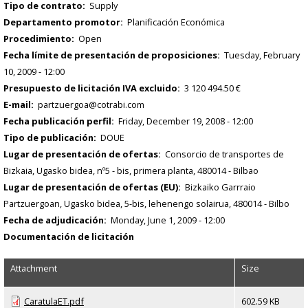
Tipo de contrato
Supply
Departamento promotor
Planificación Económica
Procedimiento
Open
Fecha límite de presentación de proposiciones
Tuesday, February
10, 2009 - 12:00
Presupuesto de licitación IVA excluido
3 120 494.50 €
E-mail
partzuergoa@cotrabi.com
Fecha publicación perfil
Friday, December 19, 2008 - 12:00
Tipo de publicación
DOUE
Lugar de presentación de ofertas
Consorcio de transportes de
Bizkaia, Ugasko bidea, nº5 - bis, primera planta, 480014 - Bilbao
Lugar de presentación de ofertas (EU)
Bizkaiko Garrraio
Partzuergoan, Ugasko bidea, 5-bis, lehenengo solairua, 480014 - Bilbo
Fecha de adjudicación
Monday, June 1, 2009 - 12:00
Documentación de licitación
Attachment
Size
CaratulaET.pdf
602.59 KB