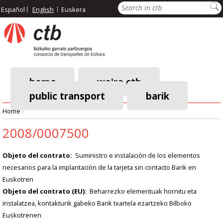
Skip
Search
Español
English
Euskera
to
main
content
home
we're ctb
public transport
barik
Main
Home
›
navigation
Breadcrumb
2008/0007500
Objeto del contrato
Suministro e instalación de los elementos
necesarios para la implantación de la tarjeta sin contacto Barik en
Euskotren
Objeto del contrato (EU)
Beharrezko elementuak hornitu eta
instalatzea, kontakturik gabeko Barik txartela ezartzeko Bilboko
Euskotrenen