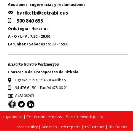
Gestiones, sugerencias y reclamaciones
barikctb@cotrabi.eus
900 840 655
Ordutegia - Horario :
A - O / L- V : 7:30 - 20:00
Larunbat / Sabados : 9:00 - 15:00
Bizkaiko Garraio Partzuergoa
Consorcio de Transportes de Bizkaia
Ugasko, 5 bis, 1º 48014-Bilbao
94 476 61 50 | Fax 94 475 00 21
G48108203
Legal notice
| Protección de datos |
Social network policy
Accessibility
|
Site map
|
ctb reports
|
ctb Extranet
|
ctb Council