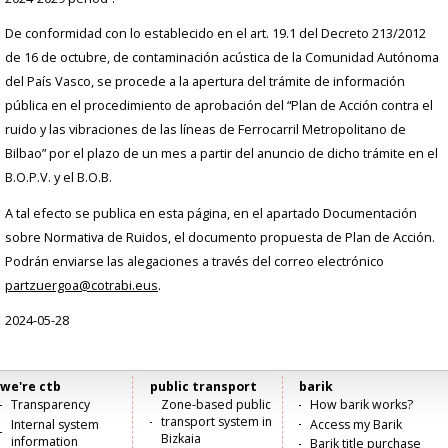
De conformidad con lo establecido en el art. 19.1 del Decreto 213/2012
de 16 de octubre, de contaminación acústica de la Comunidad Autónoma
del País Vasco, se procede a la apertura del trámite de información
pública en el procedimiento de aprobación del “Plan de Acción contra el
ruido y las vibraciones de las líneas de Ferrocarril Metropolitano de
Bilbao” por el plazo de un mes a partir del anuncio de dicho trámite en el
B.O.P.V. y el B.O.B.
A tal efecto se publica en esta página, en el apartado Documentación
sobre Normativa de Ruidos, el documento propuesta de Plan de Acción.
Podrán enviarse las alegaciones a través del correo electrónico
partzuergoa@cotrabi.eus
.
2024-05-28
we're ctb
public transport
barik
Menú
Transparency
Zone-based public
How barik works?
transport system in
Internal system
Access my Barik
principal
Bizkaia
information
Barik title purchase