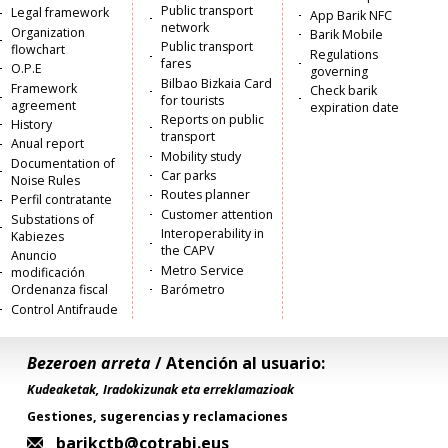
Public transport
Legal framework
App Barik NFC
network
Organization
Barik Mobile
Public transport
flowchart
Regulations
fares
O.P.E
governing
Bilbao Bizkaia Card
Framework
Check barik
for tourists
agreement
expiration date
Reports on public
History
transport
Anual report
Mobility study
Documentation of
Car parks
Noise Rules
Routes planner
Perfil contratante
Customer attention
Substations of
Interoperability in
Kabiezes
the CAPV
Anuncio
Metro Service
modificación
Ordenanza fiscal
Barómetro
Control Antifraude
Bezeroen arreta
/ Atención al usuario:
Kudeaketak, Iradokizunak eta erreklamazioak
Gestiones, sugerencias y reclamaciones
barikctb@cotrabi.eus