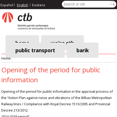
Skip
Search
Español
English
Euskera
to
main
content
home
we're ctb
public transport
barik
Main
Home
›
navigation
Breadcrumb
Opening of the period for public
information
Opening of the period for public information in the approval process of
the “Action Plan against noise and vibrations of the Bilbao Metropolitan
Railway lines / Compliance with Royal Decree 1513/2005 and Provincial
Decree 213/2012.
2024-2029 period”.