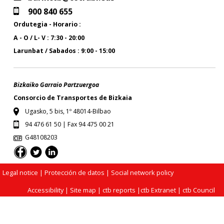
900 840 655
Ordutegia - Horario :
A - O / L- V : 7:30 - 20:00
Larunbat / Sabados : 9:00 - 15:00
Bizkaiko Garraio Partzuergoa
Consorcio de Transportes de Bizkaia
Ugasko, 5 bis, 1º 48014-Bilbao
94 476 61 50 | Fax 94 475 00 21
G48108203
Legal notice
| Protección de datos |
Social network policy
Accessibility
|
Site map
|
ctb reports
|
ctb Extranet
|
ctb Council