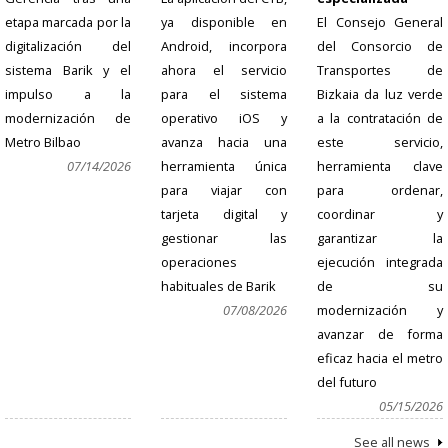
etapa marcada por la
ya disponible en
El Consejo General
digitalización del
Android, incorpora
del Consorcio de
sistema Barik y el
ahora el servicio
Transportes de
impulso a la
para el sistema
Bizkaia da luz verde
modernización de
operativo iOS y
a la contratación de
Metro Bilbao
avanza hacia una
este servicio,
07/14/2026
herramienta única
herramienta clave
para viajar con
para ordenar,
tarjeta digital y
coordinar y
gestionar las
garantizar la
operaciones
ejecución integrada
habituales de Barik
de su
07/08/2026
modernización y
avanzar de forma
eficaz hacia el metro
del futuro
05/15/2026
See all news