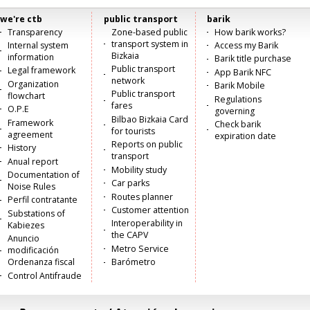
we're ctb
public transport
barik
Menú
Transparency
Zone-based public
How barik works?
transport system in
Internal system
Access my Barik
principal
Bizkaia
information
Barik title purchase
Public transport
Legal framework
App Barik NFC
network
Organization
Barik Mobile
Public transport
flowchart
Regulations
fares
O.P.E
governing
Bilbao Bizkaia Card
Framework
Check barik
for tourists
agreement
expiration date
Reports on public
History
transport
Anual report
Mobility study
Documentation of
Car parks
Noise Rules
Routes planner
Perfil contratante
Customer attention
Substations of
Interoperability in
Kabiezes
the CAPV
Anuncio
Metro Service
modificación
Ordenanza fiscal
Barómetro
Control Antifraude