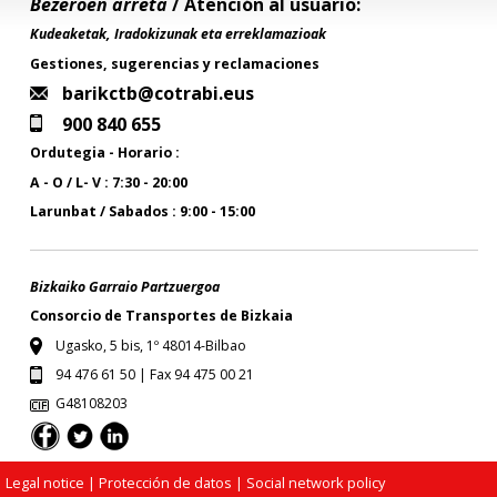
Bezeroen arreta
/ Atención al usuario:
Kudeaketak, Iradokizunak eta erreklamazioak
Gestiones, sugerencias y reclamaciones
barikctb@cotrabi.eus
900 840 655
Ordutegia - Horario :
A - O / L- V : 7:30 - 20:00
Larunbat / Sabados : 9:00 - 15:00
Bizkaiko Garraio Partzuergoa
Consorcio de Transportes de Bizkaia
Ugasko, 5 bis, 1º 48014-Bilbao
94 476 61 50 | Fax 94 475 00 21
G48108203
Legal notice
| Protección de datos |
Social network policy