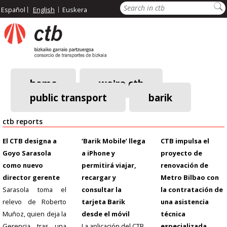
Skip
Search
Español
English
Euskera
to
main
content
home
we're ctb
public transport
barik
Main
navigation
ctb reports
El CTB designa a
‘Barik Mobile’ llega
CTB impulsa el
Goyo Sarasola
a iPhone y
proyecto de
como nuevo
permitirá viajar,
renovación de
director gerente
recargar y
Metro Bilbao con
Sarasola toma el
consultar la
la contratación de
relevo de Roberto
tarjeta Barik
una asistencia
Muñoz, quien deja la
desde el móvil
técnica
Gerencia tras una
La aplicación del CTB,
especializada