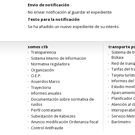
Envio de notificación
No enviar notificación al guardar el expediente
Texto para la notificación
Se ha añadido un nuevo expediente de su interés.
somos ctb
transporte pú
Menú
Transparencia
Sistema de tr
Bizkaia
Sistema Interno de Informacion
principal
Red de trans
Normativa reguladora
Tarifas del t
Organización
Tarjeta turíst
O.E.P.
Informes del 
Acuerdos Marco
Estudio movi
Trayectoria
Aparcamiento
Informes anuales
Planificador 
Documentación sobre normativa de
ruidos
Atención al c
Perfil contratante
Interoperabil
Subestación de Kabiezes
Servicio Met
Anuncio modificación Ordenanza fiscal
Barómetro
Control Antifraude