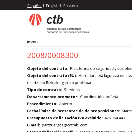
Pasar
Español
English
Euskera
al
contenido
principal
Inicio
›
Ruta
2008/0008300
de
Objeto del contrato
Plataforma de seguridad y sus elem
Objeto del contrato (EU)
Hornidura eta laguntza ematea
navegación
ezartzeko Bizkaiko garraio publikoan
Tipo de contrato
Servicios
Departamento promotor
Coordinación tarifaria
Procedimiento
Abierto
Fecha límite de presentación de proposiciones
Marte
Presupuesto de licitación IVA excluido
426 364.44 €
E-mail
partzuergoa@cotrabi.com
Fecha publicación perfil
Viernes, Diciembre 19, 2008 - 12