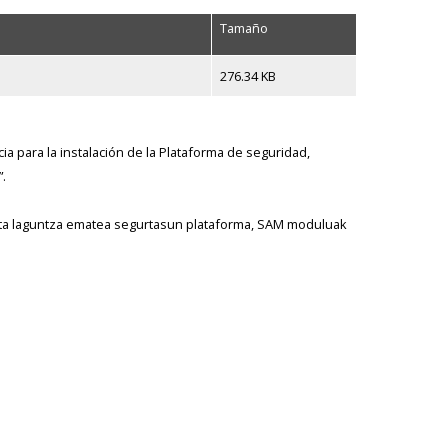
Tamaño
276.34 KB
ia para la instalación de la Plataforma de seguridad,
.
eta laguntza ematea segurtasun plataforma, SAM moduluak