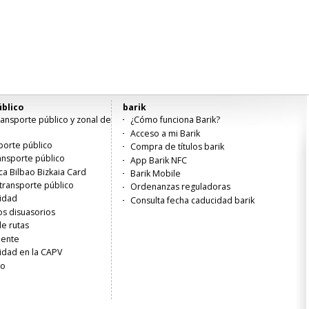
blico
barik
ansporte público y zonal de
¿Cómo funciona Barik?
Acceso a mi Barik
porte público
Compra de títulos barik
ransporte público
App Barik NFC
ica Bilbao Bizkaia Card
Barik Mobile
transporte público
Ordenanzas reguladoras
lidad
Consulta fecha caducidad barik
s disuasorios
de rutas
liente
idad en la CAPV
ro