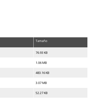
Tamaño
76.93 KB
1.06 MB
483.16 KB
3.07 MB
52.27 KB