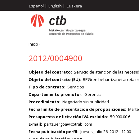
Pasar
Español
English
Euskera
al
contenido
principal
Inicio
›
Ruta
2012/0004900
de
Objeto del contrato
Servicio de atención de las neces
Objeto del contrato (EU)
BPGren beharrizanei arreta em
navegación
Tipo de contrato
Servicios
Departamento promotor
Gerencia
Procedimiento
Negociado sin publicidad
Fecha límite de presentación de proposiciones
Martes
Presupuesto de licitación IVA excluido
59 900.00 €
E-mail
partzuergoa@cotrabi.com
Fecha publicación perfil
Jueves, Julio 26, 2012 - 12:00
Tipo de publicación
DOUE