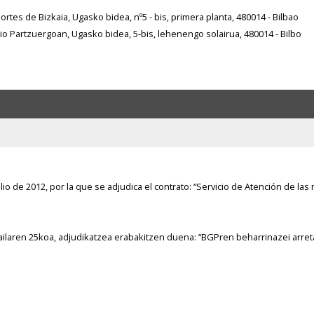
rtes de Bizkaia, Ugasko bidea, nº5 - bis, primera planta, 480014 - Bilbao
io Partzuergoan, Ugasko bidea, 5-bis, lehenengo solairua, 480014 - Bilbo
lio de 2012, por la que se adjudica el contrato: “Servicio de Atención de l
ilaren 25koa, adjudikatzea erabakitzen duena: “BGPren beharrinazei arret