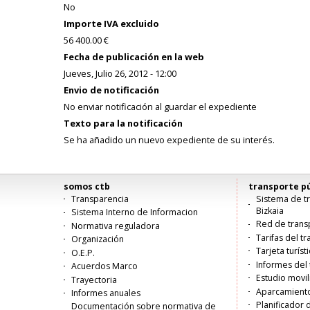
No
Importe IVA excluido
56 400.00 €
Fecha de publicación en la web
Jueves, Julio 26, 2012 - 12:00
Envio de notificación
No enviar notificación al guardar el expediente
Texto para la notificación
Se ha añadido un nuevo expediente de su interés.
somos ctb
transporte pú
Menú
Transparencia
Sistema de tr
Bizkaia
Sistema Interno de Informacion
principal
Red de trans
Normativa reguladora
Tarifas del t
Organización
Tarjeta turíst
O.E.P.
Informes del 
Acuerdos Marco
Estudio movi
Trayectoria
Aparcamiento
Informes anuales
Planificador 
Documentación sobre normativa de