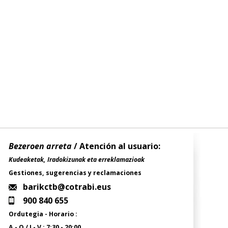
Bezeroen arreta
/ Atención al usuario:
Kudeaketak, Iradokizunak eta erreklamazioak
Gestiones, sugerencias y reclamaciones
barikctb@cotrabi.eus
900 840 655
Ordutegia - Horario :
A - O / L- V : 7:30 - 20:00