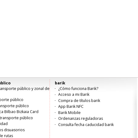
blico
barik
ansporte público y zonal de
¿Cómo funciona Barik?
Acceso a mi Barik
porte público
Compra de títulos barik
ransporte público
App Barik NFC
ica Bilbao Bizkaia Card
Barik Mobile
transporte público
Ordenanzas reguladoras
lidad
Consulta fecha caducidad barik
s disuasorios
de rutas