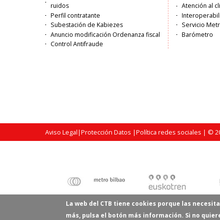
ruidos
Atención al c
Perfil contratante
Interoperabil
Subestación de Kabiezes
Servicio Met
Anuncio modificación Ordenanza fiscal
Barómetro
Control Antifraude
Aviso Legal
|
Protección Datos
|
Política redes sociales
| © 20
La web del CTB tiene cookies porque las necesita
más, pulsa el botón más información. Si no quie