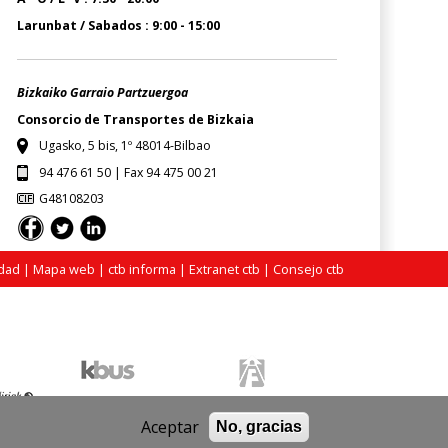
Larunbat / Sabados : 9:00 - 15:00
Bizkaiko Garraio Partzuergoa
Consorcio de Transportes de Bizkaia
Ugasko, 5 bis, 1º 48014-Bilbao
94 476 61 50 | Fax 94 475 00 21
G48108203
idad
|
Mapa web
|
ctb informa
|
Extranet ctb
|
Consejo ctb
Aceptar
No, gracias