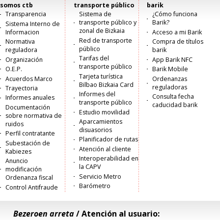
somos ctb
transporte público
barik
Menú
Transparencia
Sistema de
¿Cómo funciona
transporte público y
Barik?
Sistema Interno de
principal
zonal de Bizkaia
Informacion
Acceso a mi Barik
Red de transporte
Normativa
Compra de títulos
público
reguladora
barik
Tarifas del
Organización
App Barik NFC
transporte público
O.E.P.
Barik Mobile
Tarjeta turística
Acuerdos Marco
Ordenanzas
Bilbao Bizkaia Card
reguladoras
Trayectoria
Informes del
Consulta fecha
Informes anuales
transporte público
caducidad barik
Documentación
Estudio movilidad
sobre normativa de
Aparcamientos
ruidos
disuasorios
Perfil contratante
Planificador de rutas
Subestación de
Atención al cliente
Kabiezes
Interoperabilidad en
Anuncio
la CAPV
modificación
Servicio Metro
Ordenanza fiscal
Barómetro
Control Antifraude
Bezeroen arreta
/ Atención al usuario: