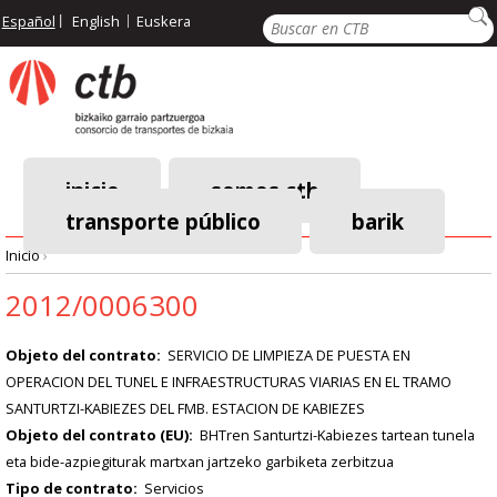
Pasar
Buscar
Español
English
Euskera
al
contenido
principal
inicio
somos ctb
transporte público
barik
Menú
Inicio
›
principal
Ruta
2012/0006300
de
Objeto del contrato
SERVICIO DE LIMPIEZA DE PUESTA EN
OPERACION DEL TUNEL E INFRAESTRUCTURAS VIARIAS EN EL TRAMO
navegación
SANTURTZI-KABIEZES DEL FMB. ESTACION DE KABIEZES
Objeto del contrato (EU)
BHTren Santurtzi-Kabiezes tartean tunela
eta bide-azpiegiturak martxan jartzeko garbiketa zerbitzua
Tipo de contrato
Servicios