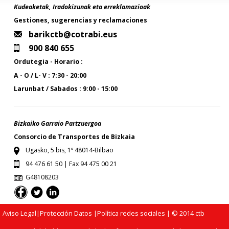
Kudeaketak, Iradokizunak eta erreklamazioak
Gestiones, sugerencias y reclamaciones
barikctb@cotrabi.eus
900 840 655
Ordutegia - Horario :
A - O / L- V : 7:30 - 20:00
Larunbat / Sabados : 9:00 - 15:00
Bizkaiko Garraio Partzuergoa
Consorcio de Transportes de Bizkaia
Ugasko, 5 bis, 1º 48014-Bilbao
94 476 61 50 | Fax 94 475 00 21
G48108203
Aviso Legal
|
Protección Datos
|
Política redes sociales
| © 2014 ctb