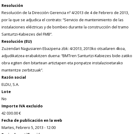
Resolución
Resolución de la Dirección Gerencia nº 4/2013 de 4 de Febrero de 2013,
por la que se adjudica el contrato: “Servicio de mantenimiento de las
instalaciones eléctricas y de bombeo durante la construcción del tramo
Santurtzi-Kabiezes del FMB”.
Resolución (EU)
Zuzendari Nagusiaren Ebazpena zbk: 4/2013, 2013ko otsailaren 4koa,
adjudikatzea erabakitzen duena: “BMTren Santurtzi-Kabiezes bide-zatiko
obra egiten den bitartean artiztapen eta ponpatze instalazioetarako
mantentze zerbitzuak”.
Razón social
ELDU, S.A.
Lote
No
Importe IVA excluido
42 030.00 €
Fecha de publicación en la web
Martes, Febrero 5, 2013 - 12:00