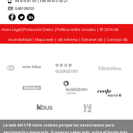
94 476 61 50 | Fax 94 475 00 21
G48108203
Aviso Legal
|
Protección Datos
|
Política redes sociales
| © 2014 ctb
Accesibilidad
|
Mapa web
|
ctb informa
|
Extranet ctb
|
Consejo ctb
La web del CTB tiene cookies porque las necesitamos para
gestionarlo y mejorarlo. Si quieres saber más, pulsa el botón más