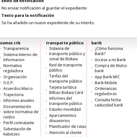
Envio de notificación
No enviar notificación al guardar el expediente
Texto para la notificación
Se ha añadido un nuevo expediente de su interés.
somos ctb
transporte público
barik
Menú
Transparencia
Sistema de
¿Cómo funciona
transporte público y
Barik?
Sistema Interno de
principal
zonal de Bizkaia
Informacion
Acceso a mi Barik
Red de transporte
Normativa
Compra de títulos
público
reguladora
barik
Tarifas del
Organización
App Barik NFC
transporte público
O.E.P.
Barik Mobile
Tarjeta turística
Acuerdos Marco
Ordenanzas
Bilbao Bizkaia Card
reguladoras
Trayectoria
Informes del
Consulta fecha
Informes anuales
transporte público
caducidad barik
Documentación
Estudio movilidad
sobre normativa de
Aparcamientos
ruidos
disuasorios
Perfil contratante
Planificador de rutas
Subestación de
Atención al cliente
Kabiezes