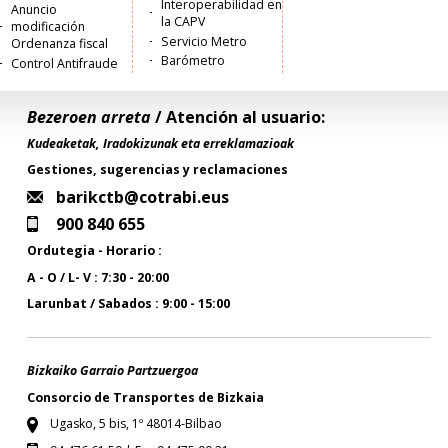
Interoperabilidad en
Anuncio
la CAPV
modificación
Servicio Metro
Ordenanza fiscal
Barómetro
Control Antifraude
Bezeroen arreta
/ Atención al usuario:
Kudeaketak, Iradokizunak eta erreklamazioak
Gestiones, sugerencias y reclamaciones
barikctb@cotrabi.eus
900 840 655
Ordutegia - Horario :
A - O / L- V : 7:30 - 20:00
Larunbat / Sabados : 9:00 - 15:00
Bizkaiko Garraio Partzuergoa
Consorcio de Transportes de Bizkaia
Ugasko, 5 bis, 1º 48014-Bilbao