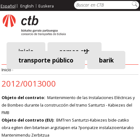
Pasar
Buscar
Español
English
Euskera
al
contenido
principal
inicio
somos ctb
transporte público
barik
Menú
Inicio
›
principal
Ruta
2012/0013000
de
Objeto del contrato
Mantenimiento de las Instalaciones Eléctricas y
de Bombeo durante la construcción del tramo Santurtzi - Kabiezes del
navegación
FMB
Objeto del contrato (EU)
BMTren Santurtzi-Kabiezes bide-zatiko
obra egiten den bitartean argiztapen eta ?ponpatze instalazioentarako
Mantenimendu Zerbitzua