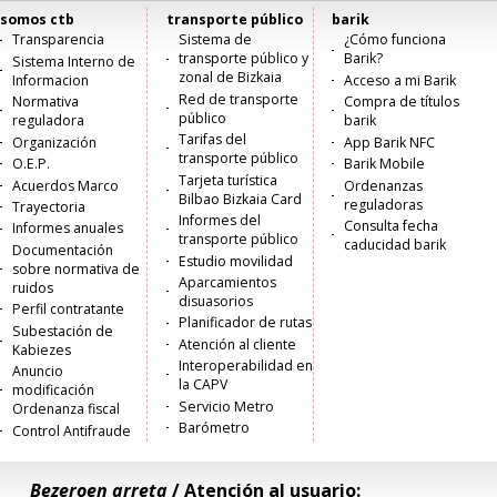
somos ctb
transporte público
barik
Menú
Transparencia
Sistema de
¿Cómo funciona
transporte público y
Barik?
Sistema Interno de
principal
zonal de Bizkaia
Informacion
Acceso a mi Barik
Red de transporte
Normativa
Compra de títulos
público
reguladora
barik
Tarifas del
Organización
App Barik NFC
transporte público
O.E.P.
Barik Mobile
Tarjeta turística
Acuerdos Marco
Ordenanzas
Bilbao Bizkaia Card
reguladoras
Trayectoria
Informes del
Consulta fecha
Informes anuales
transporte público
caducidad barik
Documentación
Estudio movilidad
sobre normativa de
Aparcamientos
ruidos
disuasorios
Perfil contratante
Planificador de rutas
Subestación de
Atención al cliente
Kabiezes
Interoperabilidad en
Anuncio
la CAPV
modificación
Servicio Metro
Ordenanza fiscal
Barómetro
Control Antifraude
Bezeroen arreta
/ Atención al usuario: