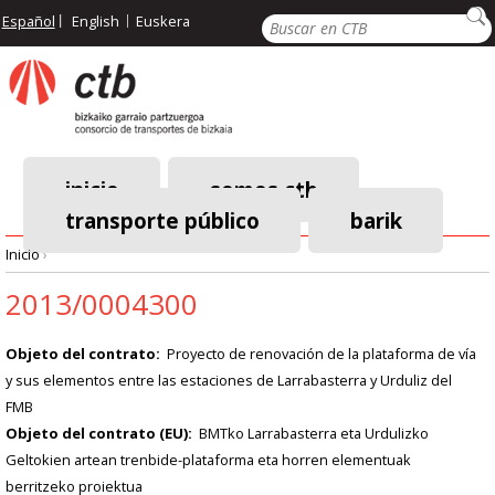
Pasar
Buscar
Español
English
Euskera
al
contenido
principal
inicio
somos ctb
transporte público
barik
Menú
Inicio
›
principal
Ruta
2013/0004300
de
Objeto del contrato
Proyecto de renovación de la plataforma de vía
y sus elementos entre las estaciones de Larrabasterra y Urduliz del
navegación
FMB
Objeto del contrato (EU)
BMTko Larrabasterra eta Urdulizko
Geltokien artean trenbide-plataforma eta horren elementuak
berritzeko proiektua