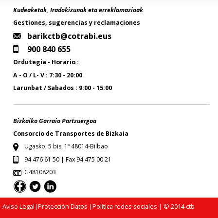
Kudeaketak, Iradokizunak eta erreklamazioak
Gestiones, sugerencias y reclamaciones
barikctb@cotrabi.eus
900 840 655
Ordutegia - Horario :
A - O / L- V : 7:30 - 20:00
Larunbat / Sabados : 9:00 - 15:00
Bizkaiko Garraio Partzuergoa
Consorcio de Transportes de Bizkaia
Ugasko, 5 bis, 1º 48014-Bilbao
94 476 61 50 | Fax 94 475 00 21
G48108203
Aviso Legal
|
Protección Datos
|
Política redes sociales
| © 2014 ctb