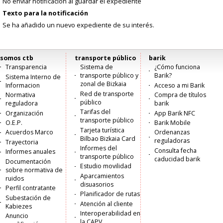
No enviar notificación al guardar el expediente
Texto para la notificación
Se ha añadido un nuevo expediente de su interés.
somos ctb
transporte público
barik
Menú
Transparencia
Sistema de
¿Cómo funciona
transporte público y
Barik?
Sistema Interno de
principal
zonal de Bizkaia
Informacion
Acceso a mi Barik
Red de transporte
Normativa
Compra de títulos
público
reguladora
barik
Tarifas del
Organización
App Barik NFC
transporte público
O.E.P.
Barik Mobile
Tarjeta turística
Acuerdos Marco
Ordenanzas
Bilbao Bizkaia Card
reguladoras
Trayectoria
Informes del
Consulta fecha
Informes anuales
transporte público
caducidad barik
Documentación
Estudio movilidad
sobre normativa de
Aparcamientos
ruidos
disuasorios
Perfil contratante
Planificador de rutas
Subestación de
Atención al cliente
Kabiezes
Interoperabilidad en
Anuncio
la CAPV