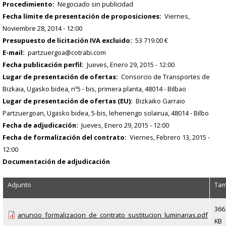
Procedimiento
Negociado sin publicidad
Fecha límite de presentación de proposiciones
Viernes,
Noviembre 28, 2014 - 12:00
Presupuesto de licitación IVA excluido
53 719.00 €
E-mail
partzuergoa@cotrabi.com
Fecha publicación perfil
Jueves, Enero 29, 2015 - 12:00
Lugar de presentación de ofertas
Consorcio de Transportes de
Bizkaia, Ugasko bidea, nº5 - bis, primera planta, 48014 - Bilbao
Lugar de presentación de ofertas (EU)
Bizkaiko Garraio
Partzuergoan, Ugasko bidea, 5-bis, lehenengo solairua, 48014 - Bilbo
Fecha de adjudicación
Jueves, Enero 29, 2015 - 12:00
Fecha de formalización del contrato
Viernes, Febrero 13, 2015 -
12:00
Documentación de adjudicación
Adjunto
Ta
366
anuncio_formalizacion_de_contrato_sustitucion_luminarias.pdf
KB