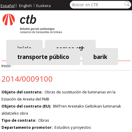
Pasar
Buscar
Español
English
Euskera
al
contenido
principal
inicio
somos ctb
transporte público
barik
Menú
Inicio
›
principal
Ruta
2014/0009100
de
Objeto del contrato
Obras de sustitución de luminarias en la
Estación de Areeta del FMB
navegación
Objeto del contrato (EU)
BMTren Areetako Geltokian luminariak
aldatzeko obra
Tipo de contrato
Obras
Departamento promotor
Estudios y proyectos