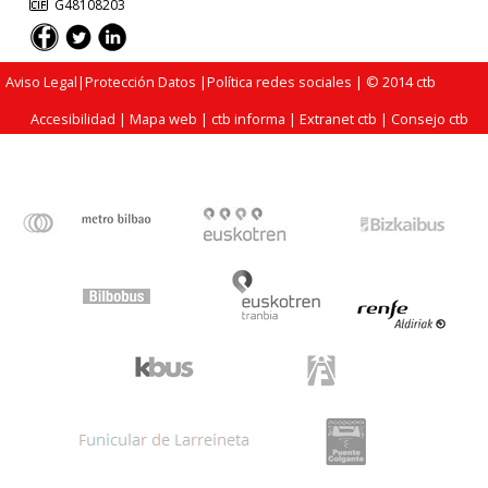
G48108203
Aviso Legal
|
Protección Datos
|
Política redes sociales
| © 2014 ctb
Accesibilidad
|
Mapa web
|
ctb informa
|
Extranet ctb
|
Consejo ctb