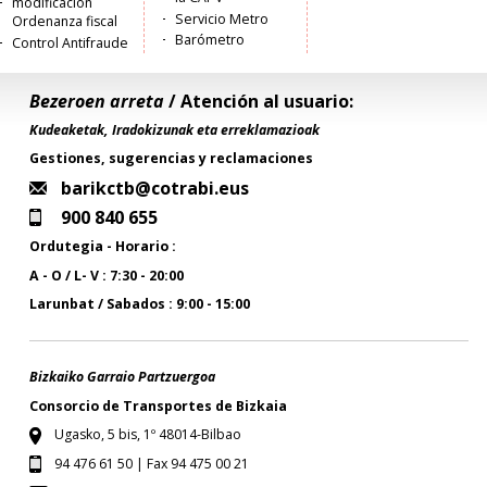
modificación
Servicio Metro
Ordenanza fiscal
Barómetro
Control Antifraude
Bezeroen arreta
/ Atención al usuario:
Kudeaketak, Iradokizunak eta erreklamazioak
Gestiones, sugerencias y reclamaciones
barikctb@cotrabi.eus
900 840 655
Ordutegia - Horario :
A - O / L- V : 7:30 - 20:00
Larunbat / Sabados : 9:00 - 15:00
Bizkaiko Garraio Partzuergoa
Consorcio de Transportes de Bizkaia
Ugasko, 5 bis, 1º 48014-Bilbao
94 476 61 50 | Fax 94 475 00 21