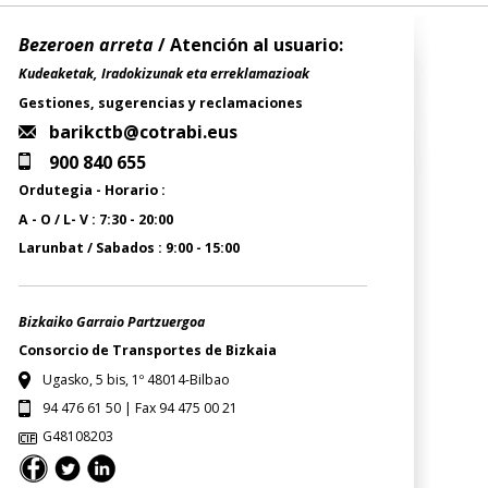
Bezeroen arreta
/ Atención al usuario:
Kudeaketak, Iradokizunak eta erreklamazioak
Gestiones, sugerencias y reclamaciones
barikctb@cotrabi.eus
900 840 655
Ordutegia - Horario :
A - O / L- V : 7:30 - 20:00
Larunbat / Sabados : 9:00 - 15:00
Bizkaiko Garraio Partzuergoa
Consorcio de Transportes de Bizkaia
Ugasko, 5 bis, 1º 48014-Bilbao
94 476 61 50 | Fax 94 475 00 21
G48108203