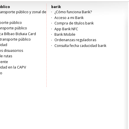
blico
barik
ansporte público y zonal de
¿Cómo funciona Barik?
Acceso a mi Barik
porte público
Compra de títulos barik
ransporte público
App Barik NFC
ica Bilbao Bizkaia Card
Barik Mobile
transporte público
Ordenanzas reguladoras
lidad
Consulta fecha caducidad barik
s disuasorios
de rutas
liente
idad en la CAPV
ro