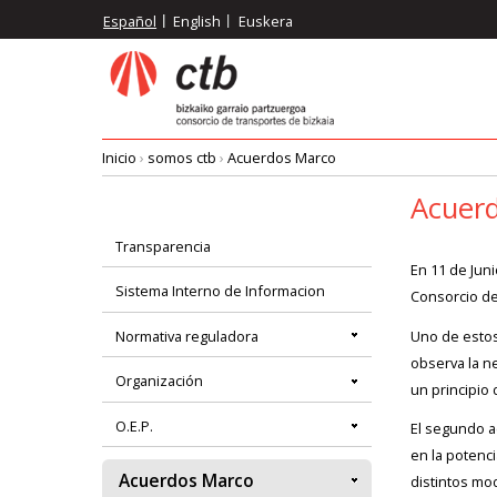
Pasar
Español
English
Euskera
al
contenido
principal
Inicio
›
somos ctb
›
Acuerdos Marco
Ruta
Acuer
de
Transparencia
Menú
En 11 de Jun
Sistema Interno de Informacion
navegación
Consorcio de
principal
Uno de estos
Normativa reguladora
observa la n
Organización
un principio 
O.E.P.
El segundo 
en la potenci
Acuerdos Marco
distintos mo