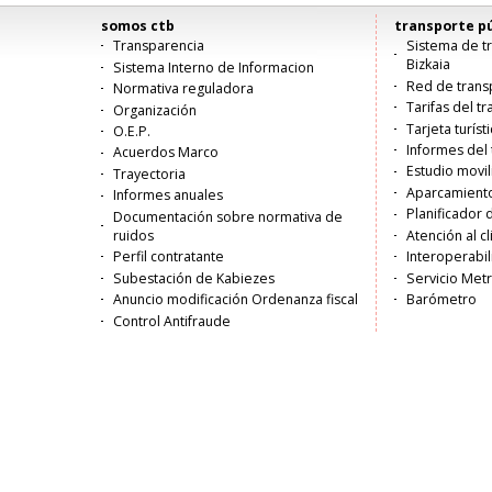
somos ctb
transporte pú
Menú
Transparencia
Sistema de tr
Bizkaia
Sistema Interno de Informacion
principal
Red de trans
Normativa reguladora
Tarifas del t
Organización
Tarjeta turíst
O.E.P.
Informes del 
Acuerdos Marco
Estudio movi
Trayectoria
Aparcamiento
Informes anuales
Planificador 
Documentación sobre normativa de
ruidos
Atención al c
Perfil contratante
Interoperabil
Subestación de Kabiezes
Servicio Met
Anuncio modificación Ordenanza fiscal
Barómetro
Control Antifraude