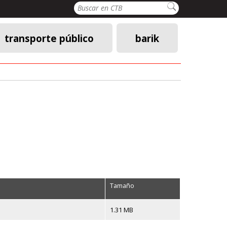
Buscar
transporte público
barik
Tamaño
1.31 MB