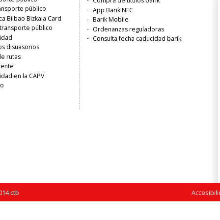
Compra de títulos barik
ransporte público
App Barik NFC
ica Bilbao Bizkaia Card
Barik Mobile
transporte público
Ordenanzas reguladoras
lidad
Consulta fecha caducidad barik
s disuasorios
de rutas
liente
idad en la CAPV
ro
14 ctb
Accesibil