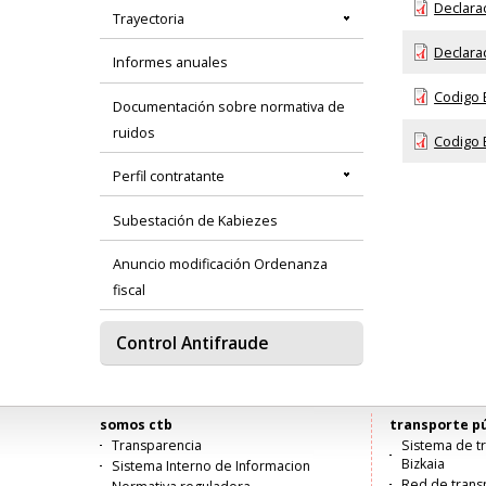
Declarac
Trayectoria
Declarac
Informes anuales
Codigo É
Documentación sobre normativa de
ruidos
Codigo É
Perfil contratante
Subestación de Kabiezes
Anuncio modificación Ordenanza
fiscal
Control Antifraude
somos ctb
transporte pú
Menú
Transparencia
Sistema de tr
Bizkaia
Sistema Interno de Informacion
principal
Red de trans