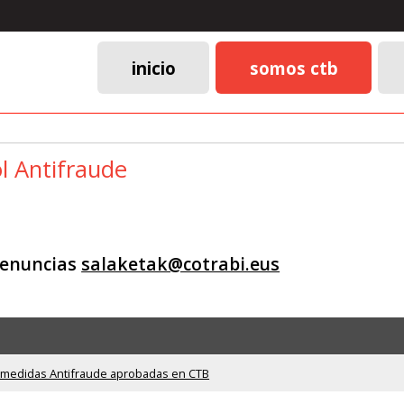
inicio
somos ctb
Menú
principal
l Antifraude
denuncias
salaketak@cotrabi.eus
 medidas Antifraude aprobadas en CTB