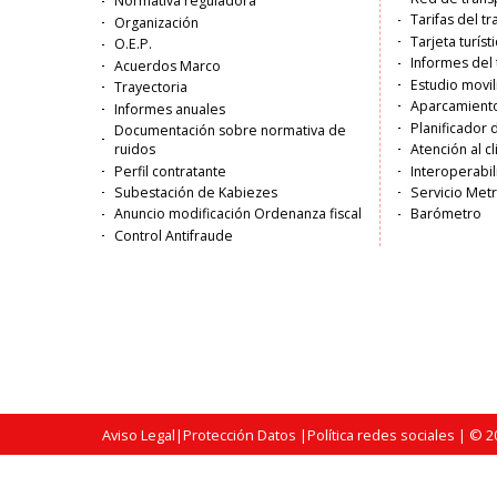
Normativa reguladora
Tarifas del t
Organización
Tarjeta turíst
O.E.P.
Informes del 
Acuerdos Marco
Estudio movi
Trayectoria
Aparcamiento
Informes anuales
Planificador 
Documentación sobre normativa de
ruidos
Atención al c
Perfil contratante
Interoperabil
Subestación de Kabiezes
Servicio Met
Anuncio modificación Ordenanza fiscal
Barómetro
Control Antifraude
Aviso Legal
|
Protección Datos
|
Política redes sociales
| © 20