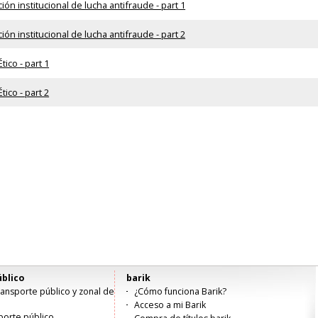
ión institucional de lucha antifraude - part 1
ión institucional de lucha antifraude - part 2
tico - part 1
tico - part 2
blico
barik
ansporte público y zonal de
¿Cómo funciona Barik?
Acceso a mi Barik
porte público