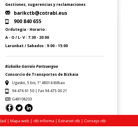
Gestiones, sugerencias y reclamaciones
barikctb@cotrabi.eus
900 840 655
Ordutegia - Horario :
A - O / L- V : 7:30 - 20:00
Larunbat / Sabados : 9:00 - 15:00
Bizkaiko Garraio Partzuergoa
Consorcio de Transportes de Bizkaia
Ugasko, 5 bis, 1º 48014-Bilbao
94 476 61 50 | Fax 94 475 00 21
G48108203
idad
|
Mapa web
|
ctb informa
|
Extranet ctb
|
Consejo ctb