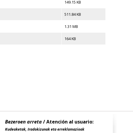
149.15 KB
511.84 KB
1.31 MB
164 KB
Bezeroen arreta
/ Atención al usuario:
Kudeaketak, Iradokizunak eta erreklamazioak