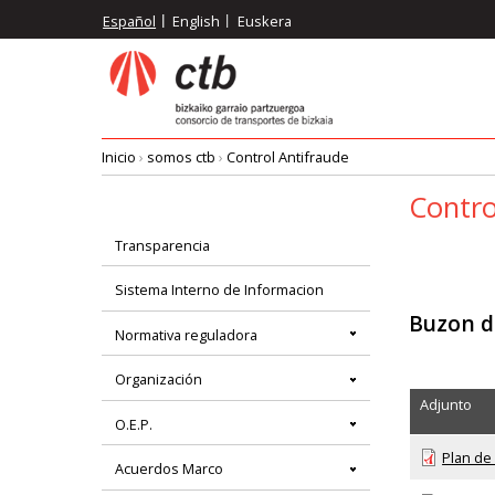
Pasar
Español
English
Euskera
al
contenido
principal
Inicio
›
somos ctb
›
Control Antifraude
Ruta
Contro
de
Transparencia
Menú
Sistema Interno de Informacion
navegación
principal
Buzon 
Normativa reguladora
Organización
Adjunto
O.E.P.
Plan de
Acuerdos Marco