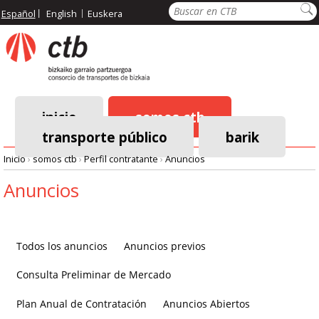
Pasar
Buscar
Español
English
Euskera
al
contenido
principal
inicio
somos ctb
transporte público
barik
Menú
Inicio
›
somos ctb
›
Perfil contratante
›
Anuncios
principal
Ruta
Anuncios
de
navegación