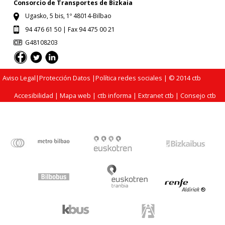
Consorcio de Transportes de Bizkaia
Ugasko, 5 bis, 1º 48014-Bilbao
94 476 61 50 | Fax 94 475 00 21
G48108203
Aviso Legal
|
Protección Datos
|
Política redes sociales
| © 2014 ctb
Accesibilidad
|
Mapa web
|
ctb informa
|
Extranet ctb
|
Consejo ctb