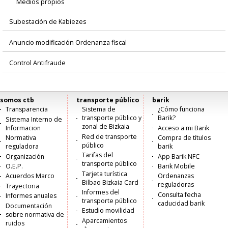
Medios propios
Subestación de Kabiezes
Anuncio modificación Ordenanza fiscal
Control Antifraude
somos ctb
transporte público
barik
Menú
Transparencia
Sistema de
¿Cómo funciona
transporte público y
Barik?
Sistema Interno de
principal
zonal de Bizkaia
Informacion
Acceso a mi Barik
Red de transporte
Normativa
Compra de títulos
público
reguladora
barik
Tarifas del
Organización
App Barik NFC
transporte público
O.E.P.
Barik Mobile
Tarjeta turística
Acuerdos Marco
Ordenanzas
Bilbao Bizkaia Card
reguladoras
Trayectoria
Informes del
Consulta fecha
Informes anuales
transporte público
caducidad barik
Documentación
Estudio movilidad
sobre normativa de
Aparcamientos
ruidos