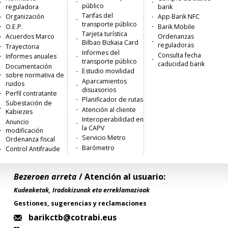
público
reguladora
barik
Tarifas del
Organización
App Barik NFC
transporte público
O.E.P.
Barik Mobile
Tarjeta turística
Acuerdos Marco
Ordenanzas
Bilbao Bizkaia Card
reguladoras
Trayectoria
Informes del
Consulta fecha
Informes anuales
transporte público
caducidad barik
Documentación
Estudio movilidad
sobre normativa de
Aparcamientos
ruidos
disuasorios
Perfil contratante
Planificador de rutas
Subestación de
Atención al cliente
Kabiezes
Interoperabilidad en
Anuncio
la CAPV
modificación
Servicio Metro
Ordenanza fiscal
Barómetro
Control Antifraude
Bezeroen arreta
/ Atención al usuario:
Kudeaketak, Iradokizunak eta erreklamazioak
Gestiones, sugerencias y reclamaciones
barikctb@cotrabi.eus