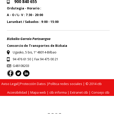
900 840 655
Ordutegia - Horario :
A - O / L- V : 7:30 - 20:00
Larunbat / Sabados : 9:00 - 15:00
Bizkaiko Garraio Partzuergoa
Consorcio de Transportes de Bizkaia
Ugasko, 5 bis, 1º 48014-Bilbao
94 476 61 50 | Fax 94 475 00 21
G48108203
Aviso Legal
|
Protección Datos
|
Política redes sociales
| © 2014 ctb
Accesibilidad
|
Mapa web
|
ctb informa
|
Extranet ctb
|
Consejo ctb