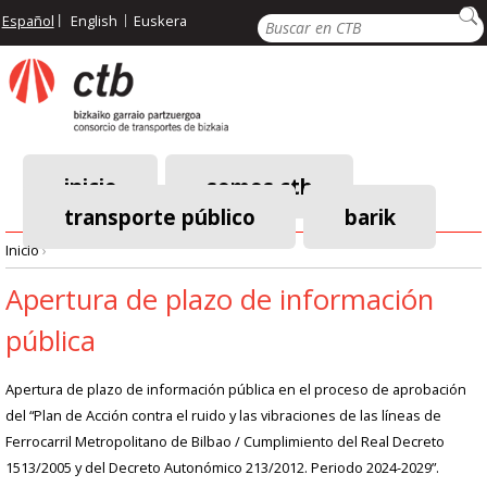
Pasar
Buscar
Español
English
Euskera
al
contenido
principal
inicio
somos ctb
transporte público
barik
Menú
Inicio
›
principal
Ruta
Apertura de plazo de información
pública
de
navegación
Apertura de plazo de información pública en el proceso de aprobación
del “Plan de Acción contra el ruido y las vibraciones de las líneas de
Ferrocarril Metropolitano de Bilbao / Cumplimiento del Real Decreto
1513/2005 y del Decreto Autonómico 213/2012. Periodo 2024-2029”.