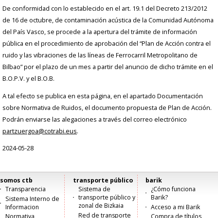
De conformidad con lo establecido en el art. 19.1 del Decreto 213/2012
de 16 de octubre, de contaminación acústica de la Comunidad Autónoma
del País Vasco, se procede a la apertura del trámite de información
pública en el procedimiento de aprobación del “Plan de Acción contra el
ruido y las vibraciones de las líneas de Ferrocarril Metropolitano de
Bilbao” por el plazo de un mes a partir del anuncio de dicho trámite en el
B.O.P.V. y el B.O.B.
A tal efecto se publica en esta página, en el apartado Documentación
sobre Normativa de Ruidos, el documento propuesta de Plan de Acción.
Podrán enviarse las alegaciones a través del correo electrónico
partzuergoa@cotrabi.eus
.
2024-05-28
somos ctb
transporte público
barik
Menú
Transparencia
Sistema de
¿Cómo funciona
transporte público y
Barik?
Sistema Interno de
principal
zonal de Bizkaia
Informacion
Acceso a mi Barik
Red de transporte
Normativa
Compra de títulos