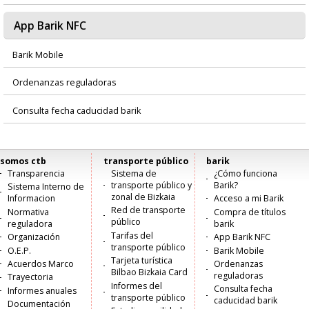
App Barik NFC
Barik Mobile
Ordenanzas reguladoras
Consulta fecha caducidad barik
somos ctb
transporte público
barik
Menú
Transparencia
Sistema de
¿Cómo funciona
transporte público y
Barik?
Sistema Interno de
principal
zonal de Bizkaia
Informacion
Acceso a mi Barik
Red de transporte
Normativa
Compra de títulos
público
reguladora
barik
Tarifas del
Organización
App Barik NFC
transporte público
O.E.P.
Barik Mobile
Tarjeta turística
Acuerdos Marco
Ordenanzas
Bilbao Bizkaia Card
reguladoras
Trayectoria
Informes del
Consulta fecha
Informes anuales
transporte público
caducidad barik
Documentación