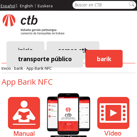
Pasar
Buscar
Español
English
Euskera
al
contenido
principal
inicio
somos ctb
transporte público
barik
Menú
Inicio
›
barik
›
App Barik NFC
principal
Ruta
App Barik NFC
de
navegación