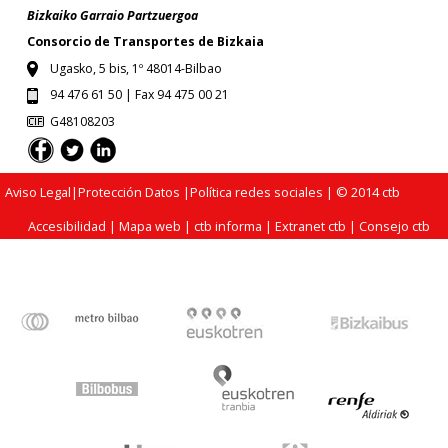
Bizkaiko Garraio Partzuergoa
Consorcio de Transportes de Bizkaia
Ugasko, 5 bis, 1º 48014-Bilbao
94 476 61 50 | Fax 94 475 00 21
G48108203
Aviso Legal
|
Protección Datos
|
Política redes sociales
| © 2014 ctb
Accesibilidad
|
Mapa web
|
ctb informa
|
Extranet ctb
|
Consejo ctb