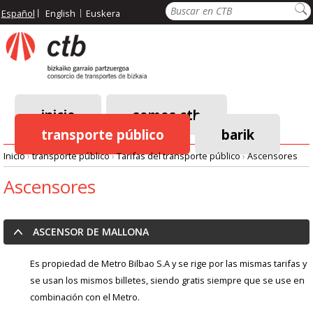
Pasar
Buscar
Español
English
Euskera
al
contenido
principal
inicio
somos ctb
transporte público
barik
Menú
Inicio
›
transporte público
›
Tarifas del transporte público
›
Ascensores
principal
Ruta
Ascensores
de
ASCENSOR DE MALLONA
navegación
Es propiedad de Metro Bilbao S.A y se rige por las mismas tarifas y
se usan los mismos billetes, siendo gratis siempre que se use en
combinación con el Metro.