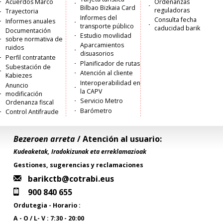
Acuerdos Marco
Ordenanzas
Bilbao Bizkaia Card
reguladoras
Trayectoria
Informes del
Consulta fecha
Informes anuales
transporte público
caducidad barik
Documentación
Estudio movilidad
sobre normativa de
Aparcamientos
ruidos
disuasorios
Perfil contratante
Planificador de rutas
Subestación de
Atención al cliente
Kabiezes
Interoperabilidad en
Anuncio
la CAPV
modificación
Servicio Metro
Ordenanza fiscal
Barómetro
Control Antifraude
Bezeroen arreta
/ Atención al usuario:
Kudeaketak, Iradokizunak eta erreklamazioak
Gestiones, sugerencias y reclamaciones
barikctb@cotrabi.eus
900 840 655
Ordutegia - Horario :
A - O / L- V : 7:30 - 20:00