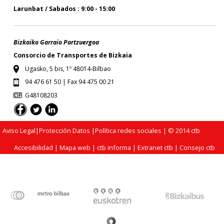
Larunbat / Sabados : 9:00 - 15:00
Bizkaiko Garraio Partzuergoa
Consorcio de Transportes de Bizkaia
Ugasko, 5 bis, 1º 48014-Bilbao
94 476 61 50 | Fax 94 475 00 21
G48108203
Aviso Legal
|
Protección Datos
|
Política redes sociales
| © 2014 ctb
Accesibilidad
|
Mapa web
|
ctb informa
|
Extranet ctb
|
Consejo ctb