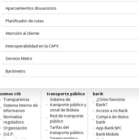
Aparcamientos disuasorios
Planificador de rutas
Atención al cliente
Interoperabilidad en la CAPV
Servicio Metro
Barómetro
somos ctb
transporte público
barik
Menú
Transparencia
Sistema de
¿Cómo funciona
transporte público y
Barik?
Sistema Interno de
principal
zonal de Bizkaia
Informacion
Acceso a mi Barik
Red de transporte
Normativa
Compra de títulos
público
reguladora
barik
Tarifas del
Organización
App Barik NFC
transporte público
O.E.P.
Barik Mobile
Tarjeta turística