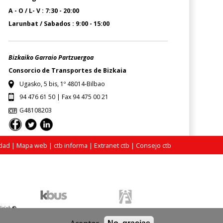
A - O / L- V : 7:30 - 20:00
Larunbat / Sabados : 9:00 - 15:00
Bizkaiko Garraio Partzuergoa
Consorcio de Transportes de Bizkaia
Ugasko, 5 bis, 1º 48014-Bilbao
94 476 61 50 | Fax 94 475 00 21
G48108203
idad
|
Mapa web
|
ctb informa
|
Extranet ctb
|
Consejo ctb