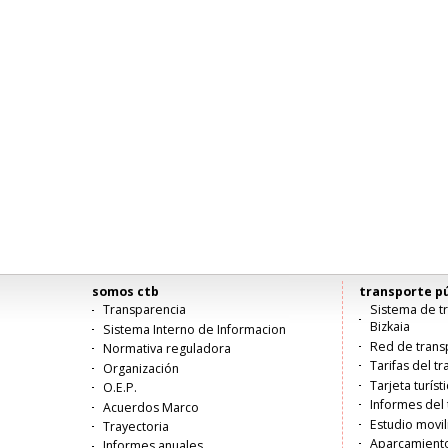
somos ctb
transporte pú
Menú
Transparencia
Sistema de tr
Bizkaia
Sistema Interno de Informacion
principal
Red de trans
Normativa reguladora
Tarifas del t
Organización
Tarjeta turíst
O.E.P.
Informes del 
Acuerdos Marco
Estudio movi
Trayectoria
Aparcamiento
Informes anuales