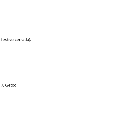
estivo cerrada).
º17, Getxo