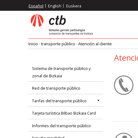
Pasar
Español
English
Euskera
al
contenido
principal
Inicio
›
transporte público
›
Atención al cliente
Ruta
Atenci
de
Sistema de transporte público y
Menú
zonal de Bizkaia
navegación
principal
Red de transporte público
Tarifas del transporte público
Tarjeta turística Bilbao Bizkaia Card
Informes del transporte público