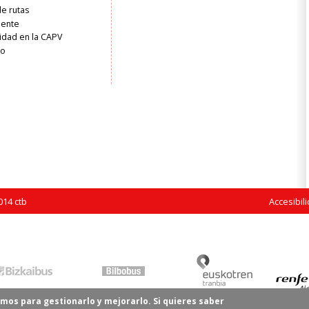
de rutas
liente
idad en la CAPV
ro
14 ctb
Accesibil
mos para gestionarlo y mejorarlo. Si quieres saber