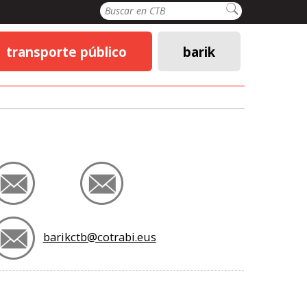
Buscar
transporte público
barik
barikctb@cotrabi.eus