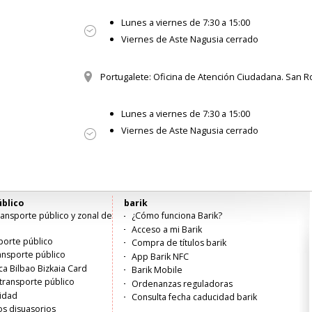
Lunes a viernes de 7:30 a 15:00
Viernes de Aste Nagusia cerrado
Portugalete: Oficina de Atención Ciudadana. San R
Lunes a viernes de 7:30 a 15:00
Viernes de Aste Nagusia cerrado
blico
barik
ansporte público y zonal de
¿Cómo funciona Barik?
Acceso a mi Barik
porte público
Compra de títulos barik
ransporte público
App Barik NFC
ica Bilbao Bizkaia Card
Barik Mobile
transporte público
Ordenanzas reguladoras
lidad
Consulta fecha caducidad barik
s disuasorios