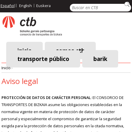
Pasar
Buscar
Español
English
Euskera
al
contenido
principal
inicio
somos ctb
transporte público
barik
Menú
Inicio
›
principal
Ruta
Aviso legal
de
PROTECCIÓN DE DATOS DE CARÁCTER PERSONAL
: El CONSORCIO DE
navegación
TRANSPORTES DE BIZKAIA asume las obligaciones establecidas en la
normativa vigente en materia de protección de datos de carácter
personal y especialmente el compromiso de garantizar la seguridad
exigida para la protección de datos personales en la citada normativa,