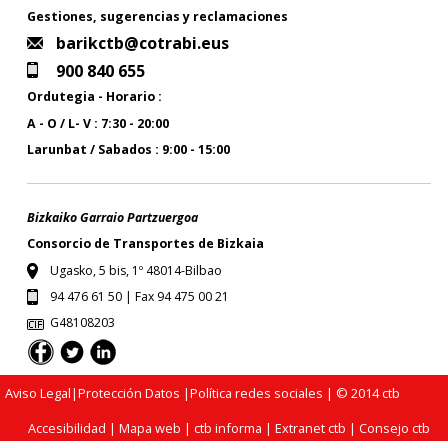
Gestiones, sugerencias y reclamaciones
barikctb@cotrabi.eus
900 840 655
Ordutegia - Horario :
A - O / L- V : 7:30 - 20:00
Larunbat / Sabados : 9:00 - 15:00
Bizkaiko Garraio Partzuergoa
Consorcio de Transportes de Bizkaia
Ugasko, 5 bis, 1º 48014-Bilbao
94 476 61 50 | Fax 94 475 00 21
G48108203
Aviso Legal
|
Protección Datos
|
Política redes sociales
| © 2014 ctb
Accesibilidad
|
Mapa web
|
ctb informa
|
Extranet ctb
|
Consejo ctb