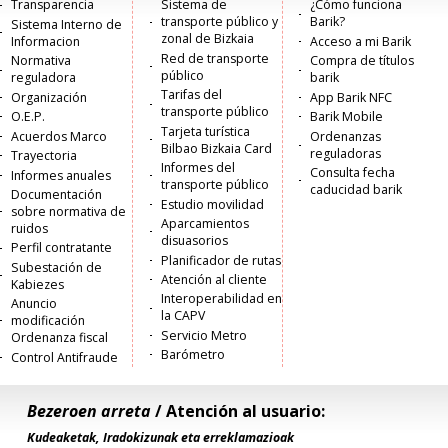
Menú
Transparencia
Sistema de
¿Cómo funciona
transporte público y
Barik?
Sistema Interno de
principal
zonal de Bizkaia
Informacion
Acceso a mi Barik
Red de transporte
Normativa
Compra de títulos
público
reguladora
barik
Tarifas del
Organización
App Barik NFC
transporte público
O.E.P.
Barik Mobile
Tarjeta turística
Acuerdos Marco
Ordenanzas
Bilbao Bizkaia Card
reguladoras
Trayectoria
Informes del
Consulta fecha
Informes anuales
transporte público
caducidad barik
Documentación
Estudio movilidad
sobre normativa de
Aparcamientos
ruidos
disuasorios
Perfil contratante
Planificador de rutas
Subestación de
Atención al cliente
Kabiezes
Interoperabilidad en
Anuncio
la CAPV
modificación
Servicio Metro
Ordenanza fiscal
Barómetro
Control Antifraude
Bezeroen arreta
/ Atención al usuario:
Kudeaketak, Iradokizunak eta erreklamazioak