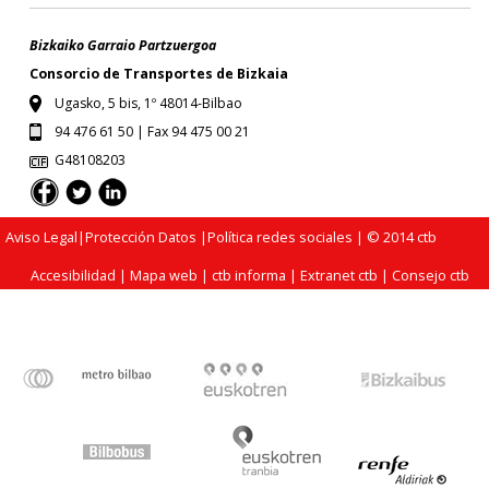
Bizkaiko Garraio Partzuergoa
Consorcio de Transportes de Bizkaia
Ugasko, 5 bis, 1º 48014-Bilbao
94 476 61 50 | Fax 94 475 00 21
G48108203
Aviso Legal
|
Protección Datos
|
Política redes sociales
| © 2014 ctb
Accesibilidad
|
Mapa web
|
ctb informa
|
Extranet ctb
|
Consejo ctb