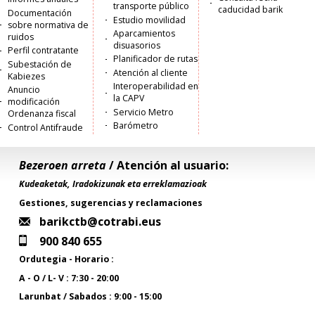
transporte público
caducidad barik
Documentación
Estudio movilidad
sobre normativa de
Aparcamientos
ruidos
disuasorios
Perfil contratante
Planificador de rutas
Subestación de
Atención al cliente
Kabiezes
Interoperabilidad en
Anuncio
la CAPV
modificación
Servicio Metro
Ordenanza fiscal
Barómetro
Control Antifraude
Bezeroen arreta
/ Atención al usuario:
Kudeaketak, Iradokizunak eta erreklamazioak
Gestiones, sugerencias y reclamaciones
barikctb@cotrabi.eus
900 840 655
Ordutegia - Horario :
A - O / L- V : 7:30 - 20:00
Larunbat / Sabados : 9:00 - 15:00