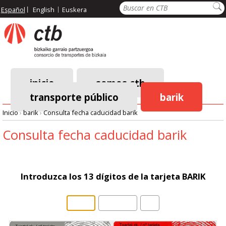
Pasar
Buscar
Español
English
Euskera
al
contenido
principal
inicio
somos ctb
transporte público
barik
Menú
Inicio
›
barik
›
Consulta fecha caducidad barik
principal
Ruta
Consulta fecha caducidad barik
de
navegación
Introduzca los 13 dígitos de la tarjeta BARIK