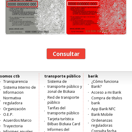
somos ctb
transporte público
barik
Menú
Transparencia
Sistema de
¿Cómo funciona
transporte público y
Barik?
Sistema Interno de
principal
zonal de Bizkaia
Informacion
Acceso a mi Barik
Red de transporte
Normativa
Compra de títulos
público
reguladora
barik
Tarifas del
Organización
App Barik NFC
transporte público
O.E.P.
Barik Mobile
Tarjeta turística
Acuerdos Marco
Ordenanzas
Bilbao Bizkaia Card
reguladoras
Trayectoria
Informes del
Consulta fecha
Informes anuales