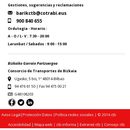
Gestiones, sugerencias y reclamaciones
barikctb@cotrabi.eus
900 840 655
Ordutegia - Horario :
A - O / L- V : 7:30 - 20:00
Larunbat / Sabados : 9:00 - 15:00
Bizkaiko Garraio Partzuergoa
Consorcio de Transportes de Bizkaia
Ugasko, 5 bis, 1º 48014-Bilbao
94 476 61 50 | Fax 94 475 00 21
G48108203
Aviso Legal
|
Protección Datos
|
Política redes sociales
| © 2014 ctb
Accesibilidad
|
Mapa web
|
ctb informa
|
Extranet ctb
|
Consejo ctb