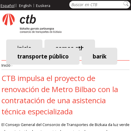
Pasar
Buscar
Español
English
Euskera
al
contenido
principal
inicio
somos ctb
transporte público
barik
Menú
Inicio
›
principal
Ruta
CTB impulsa el proyecto de
renovación de Metro Bilbao con la
de
contratación de una asistencia
navegación
técnica especializada
El Consejo General del Consorcio de Transportes de Bizkaia da luz verde