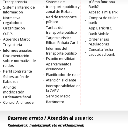
Menú
Transparencia
Sistema de
¿Cómo funciona
transporte público y
Barik?
Sistema Interno de
principal
zonal de Bizkaia
Informacion
Acceso a mi Barik
Red de transporte
Normativa
Compra de títulos
público
reguladora
barik
Tarifas del
Organización
App Barik NFC
transporte público
O.E.P.
Barik Mobile
Tarjeta turística
Acuerdos Marco
Ordenanzas
Bilbao Bizkaia Card
reguladoras
Trayectoria
Informes del
Consulta fecha
Informes anuales
transporte público
caducidad barik
Documentación
Estudio movilidad
sobre normativa de
Aparcamientos
ruidos
disuasorios
Perfil contratante
Planificador de rutas
Subestación de
Atención al cliente
Kabiezes
Interoperabilidad en
Anuncio
la CAPV
modificación
Servicio Metro
Ordenanza fiscal
Barómetro
Control Antifraude
Bezeroen arreta
/ Atención al usuario:
Kudeaketak, Iradokizunak eta erreklamazioak