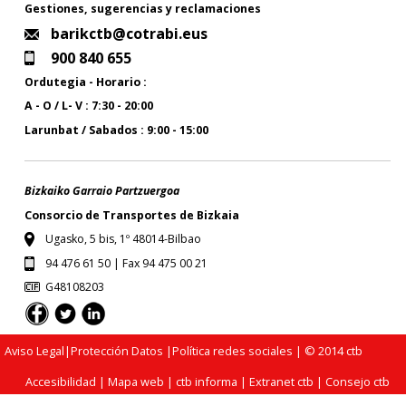
Gestiones, sugerencias y reclamaciones
barikctb@cotrabi.eus
900 840 655
Ordutegia - Horario :
A - O / L- V : 7:30 - 20:00
Larunbat / Sabados : 9:00 - 15:00
Bizkaiko Garraio Partzuergoa
Consorcio de Transportes de Bizkaia
Ugasko, 5 bis, 1º 48014-Bilbao
94 476 61 50 | Fax 94 475 00 21
G48108203
Aviso Legal
|
Protección Datos
|
Política redes sociales
| © 2014 ctb
Accesibilidad
|
Mapa web
|
ctb informa
|
Extranet ctb
|
Consejo ctb