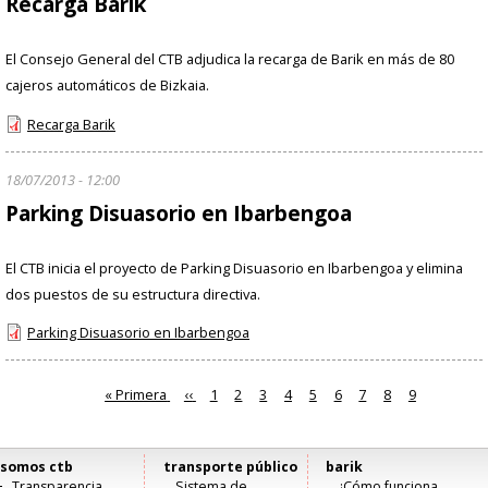
Recarga Barik
El Consejo General del CTB adjudica la recarga de Barik en más de 80
cajeros automáticos de Bizkaia.
Recarga Barik
18/07/2013 - 12:00
Parking Disuasorio en Ibarbengoa
El CTB inicia el proyecto de Parking Disuasorio en Ibarbengoa y elimina
dos puestos de su estructura directiva.
Parking Disuasorio en Ibarbengoa
Primera
« Primera
Página
‹‹
Página
1
Página
2
Página
3
Página
4
Página
5
Página
6
Página
7
Página
8
Página
9
Paginación
página
anterior
actual
somos ctb
transporte público
barik
Menú
Transparencia
Sistema de
¿Cómo funciona