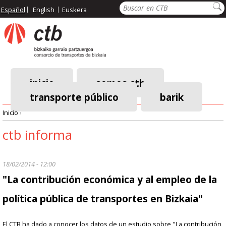
Pasar
Buscar
Español
English
Euskera
al
contenido
principal
inicio
somos ctb
transporte público
barik
Menú
Inicio
›
principal
Ruta
ctb informa
de
18/02/2014 - 12:00
navegación
"La contribución económica y al empleo de la
política pública de transportes en Bizkaia"
El CTB ha dado a conocer los datos de un estudio sobre "La contribución