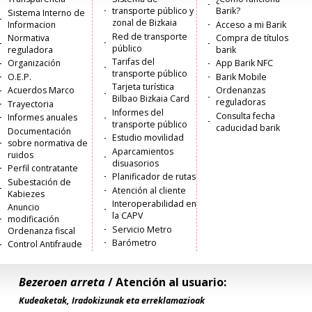
transporte público y
Barik?
Sistema Interno de
principal
zonal de Bizkaia
Informacion
Acceso a mi Barik
Red de transporte
Normativa
Compra de títulos
público
reguladora
barik
Tarifas del
Organización
App Barik NFC
transporte público
O.E.P.
Barik Mobile
Tarjeta turística
Acuerdos Marco
Ordenanzas
Bilbao Bizkaia Card
reguladoras
Trayectoria
Informes del
Consulta fecha
Informes anuales
transporte público
caducidad barik
Documentación
Estudio movilidad
sobre normativa de
Aparcamientos
ruidos
disuasorios
Perfil contratante
Planificador de rutas
Subestación de
Atención al cliente
Kabiezes
Interoperabilidad en
Anuncio
la CAPV
modificación
Servicio Metro
Ordenanza fiscal
Barómetro
Control Antifraude
Bezeroen arreta
/ Atención al usuario:
Kudeaketak, Iradokizunak eta erreklamazioak