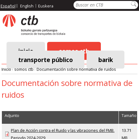
Pasar
Buscar
Español
English
Euskera
al
contenido
principal
inicio
somos ctb
transporte público
barik
Menú
Inicio
›
somos ctb
›
Documentación sobre normativa de ruidos
principal
Ruta
Documentación sobre normativa de
ruidos
de
navegación
Adjunto
Tamaño
Plan de Acción contra el Ruido y las vibraciones del FMB.
13.71
Periodo 2024-2029
MB