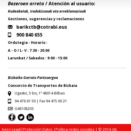
Bezeroen arreta
/ Atención al usuario:
Kudeaketak, Iradokizunak eta erreklamazioak
Gestiones, sugerencias y reclamaciones
barikctb@cotrabi.eus
900 840 655
Ordutegia - Horario :
A - O / L- V : 7:30 - 20:00
Larunbat / Sabados : 9:00 - 15:00
Bizkaiko Garraio Partzuergoa
Consorcio de Transportes de Bizkaia
Ugasko, 5 bis, 1º 48014-Bilbao
94 476 61 50 | Fax 94 475 00 21
G48108203
Aviso Legal
|
Protección Datos
|
Política redes sociales
| © 2014 ctb