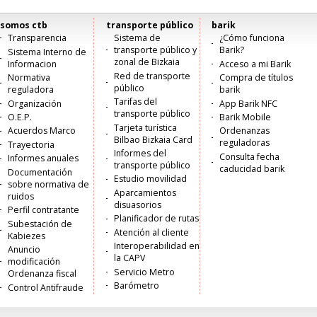
somos ctb
transporte público
barik
Menú
Transparencia
Sistema de
¿Cómo funciona
transporte público y
Barik?
Sistema Interno de
principal
zonal de Bizkaia
Informacion
Acceso a mi Barik
Red de transporte
Normativa
Compra de títulos
público
reguladora
barik
Tarifas del
Organización
App Barik NFC
transporte público
O.E.P.
Barik Mobile
Tarjeta turística
Acuerdos Marco
Ordenanzas
Bilbao Bizkaia Card
reguladoras
Trayectoria
Informes del
Consulta fecha
Informes anuales
transporte público
caducidad barik
Documentación
Estudio movilidad
sobre normativa de
Aparcamientos
ruidos
disuasorios
Perfil contratante
Planificador de rutas
Subestación de
Atención al cliente
Kabiezes
Interoperabilidad en
Anuncio
la CAPV
modificación
Servicio Metro
Ordenanza fiscal
Barómetro
Control Antifraude