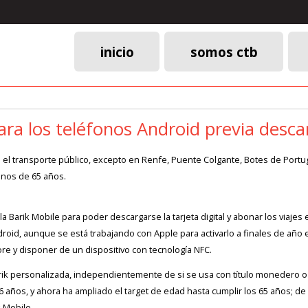
inicio
somos ctb
Menú
principal
para los teléfonos Android previa desc
 en el transporte público, excepto en Renfe, Puente Colgante, Botes de Port
enos de 65 años.
a Barik Mobile para poder descargarse la tarjeta digital y abonar los viajes
droid, aunque se está trabajando con Apple para activarlo a finales de año 
re y disponer de un dispositivo con tecnología NFC.
ik personalizada, independientemente de si se usa con título monedero o
 años, y ahora ha ampliado el target de edad hasta cumplir los 65 años; de
 Mobile.