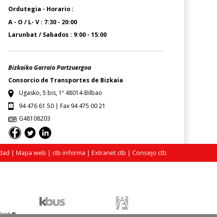
Ordutegia - Horario :
A - O / L- V : 7:30 - 20:00
Larunbat / Sabados : 9:00 - 15:00
Bizkaiko Garraio Partzuergoa
Consorcio de Transportes de Bizkaia
Ugasko, 5 bis, 1º 48014-Bilbao
94 476 61 50 | Fax 94 475 00 21
G48108203
idad
|
Mapa web
|
ctb informa
|
Extranet ctb
|
Consejo ctb