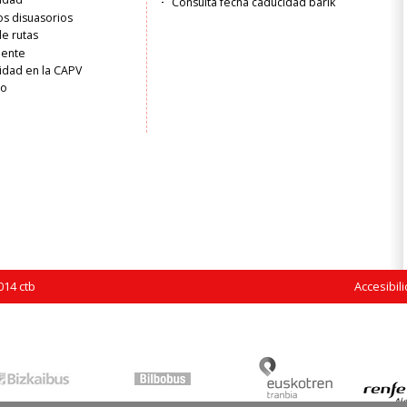
Consulta fecha caducidad barik
s disuasorios
de rutas
liente
idad en la CAPV
ro
14 ctb
Accesibil