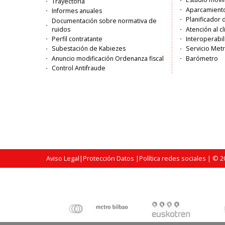
Trayectoria
Aparcamiento
Informes anuales
Planificador 
Documentación sobre normativa de
ruidos
Atención al c
Perfil contratante
Interoperabil
Subestación de Kabiezes
Servicio Met
Anuncio modificación Ordenanza fiscal
Barómetro
Control Antifraude
Aviso Legal
|
Protección Datos
|
Política redes sociales
| © 20