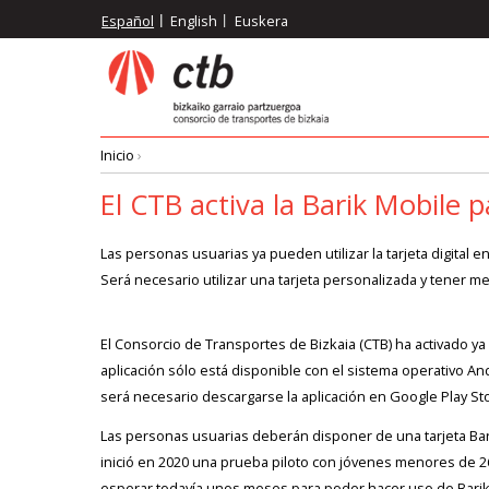
Pasar
Español
English
Euskera
al
contenido
principal
Inicio
›
Ruta
El CTB activa la Barik Mobile 
de
Las personas usuarias ya pueden utilizar la tarjeta digital
Será necesario utilizar una tarjeta personalizada y tener m
navegación
El Consorcio de Transportes de Bizkaia (CTB) ha activado ya l
aplicación sólo está disponible con el sistema operativo An
será necesario descargarse la aplicación en Google Play Sto
Las personas usuarias deberán disponer de una tarjeta Bar
inició en 2020 una prueba piloto con jóvenes menores de 26
esperar todavía unos meses para poder hacer uso de Barik