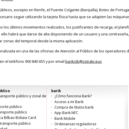
s públicos, excepto en Renfe, el Puente Colgante (Barquilla), Botes de Port
cesario seguir utilizando la tarjeta física hasta que se adapten las máquina
o los últimos movimientos realizados, los justificantes de recarga, el plan
a ello habrá que darse de alta disponiendo de un usuario y una contraseña, q
ar zonas del temporal desde la misma aplicación.
nalizada en una de las oficinas de Atención al Público de los operadores d
 en el teléfono 900 840 655 y por email
barikctb@cotrabi.eus
blico
barik
ansporte público y zonal de
¿Cómo funciona Barik?
Acceso a mi Barik
porte público
Compra de títulos barik
ransporte público
App Barik NFC
ica Bilbao Bizkaia Card
Barik Mobile
transporte público
Ordenanzas reguladoras
lidad