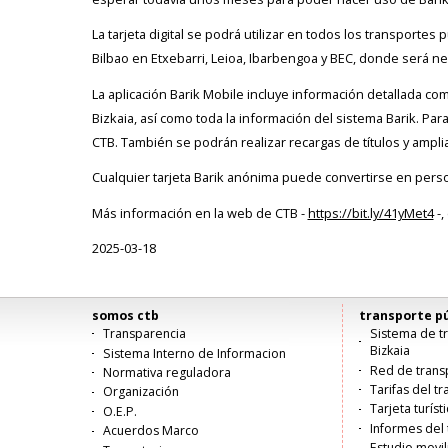
La tarjeta digital se podrá utilizar en todos los transporte
Bilbao en Etxebarri, Leioa, Ibarbengoa y BEC, donde será ne
La aplicación Barik Mobile incluye información detallada com
Bizkaia, así como toda la información del sistema Barik. Par
CTB. También se podrán realizar recargas de títulos y ampli
Cualquier tarjeta Barik anónima puede convertirse en perso
Más información en la web de CTB -
https://bit.ly/41yMet4
-,
2025-03-18
somos ctb
transporte pú
Menú
Transparencia
Sistema de tr
Bizkaia
Sistema Interno de Informacion
principal
Red de trans
Normativa reguladora
Tarifas del t
Organización
Tarjeta turíst
O.E.P.
Informes del 
Acuerdos Marco
Estudio movi