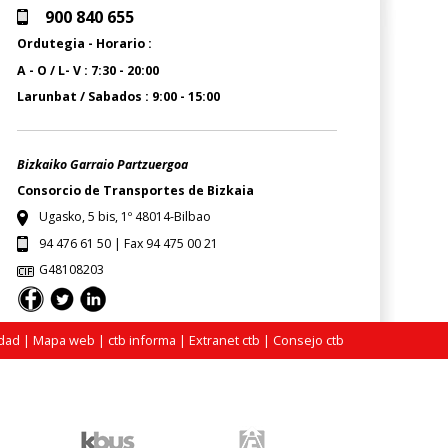
900 840 655
Ordutegia - Horario :
A - O / L- V : 7:30 - 20:00
Larunbat / Sabados : 9:00 - 15:00
Bizkaiko Garraio Partzuergoa
Consorcio de Transportes de Bizkaia
Ugasko, 5 bis, 1º 48014-Bilbao
94 476 61 50 | Fax 94 475 00 21
G48108203
idad
|
Mapa web
|
ctb informa
|
Extranet ctb
|
Consejo ctb