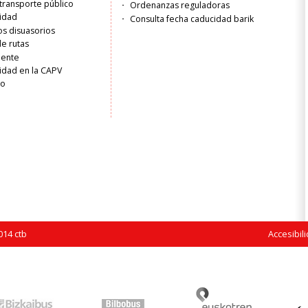
transporte público
Ordenanzas reguladoras
lidad
Consulta fecha caducidad barik
s disuasorios
de rutas
liente
idad en la CAPV
ro
14 ctb
Accesibil