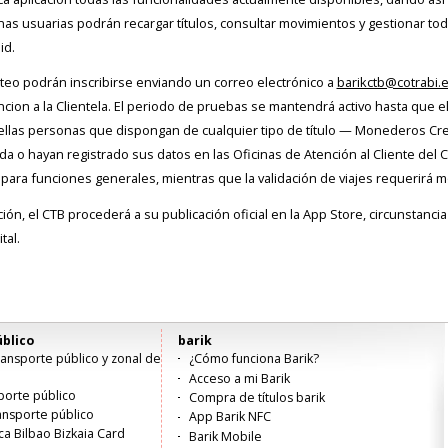
nas usuarias podrán recargar títulos, consultar movimientos y gestionar to
id.
teo podrán inscribirse enviando un correo electrónico a
barikctb@cotrabi.
ncion a la Clientela. El periodo de pruebas se mantendrá activo hasta que e
quellas personas que dispongan de cualquier tipo de título — Monederos Cr
 o hayan registrado sus datos en las Oficinas de Atención al Cliente del CT
para funciones generales, mientras que la validación de viajes requerirá mo
ación, el CTB procederá a su publicación oficial en la App Store, circunsta
tal.
blico
barik
ansporte público y zonal de
¿Cómo funciona Barik?
Acceso a mi Barik
porte público
Compra de títulos barik
ransporte público
App Barik NFC
ica Bilbao Bizkaia Card
Barik Mobile