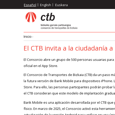
Pasar
Español
English
Euskera
al
contenido
principal
Inicio
›
Ruta
El CTB invita a la ciudadanía a
de
El Consorcio abre un grupo de 500 personas usuarias para pro
oficial en el App Store.
navegación
El Consorcio de Transportes de Bizkaia (CTB) da un paso más 
la futura versión de Barik Mobile para dispositivos iPhone. 
Store. Para ello, las personas participantes podrán probar
el CTB consideran que este modelo de implantación gradua
Barik Mobile es una aplicación desarrollada por el CTB que pe
físico. En marzo de 2025, el Consorcio activó esta herramie
actualización de la versión Android para unificar en una ú