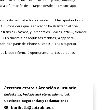
da la información de su tarjeta desde una misma app,
eus
hasta completar las plazas disponibles aportando los
l CTB considere que la aplicación ha alcanzado el nivel
editrans o Gizatrans, y Temporales Bidai o Gazte—, siempre
B. En cuanto a los requisitos técnicos, la app será
delos a partir de iPhone XS con iOS 17.4 o superior.
ncia de la que informará oportunamente. Las personas
Bezeroen arreta
/ Atención al usuario:
Kudeaketak, Iradokizunak eta erreklamazioak
Gestiones, sugerencias y reclamaciones
barikctb@cotrabi.eus