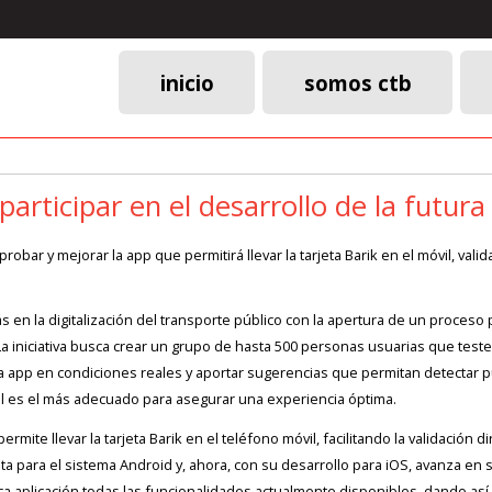
inicio
somos ctb
Menú
principal
 participar en el desarrollo de la futur
bar y mejorar la app que permitirá llevar la tarjeta Barik en el móvil, vali
en la digitalización del transporte público con la apertura de un proceso pa
La iniciativa busca crear un grupo de hasta 500 personas usuarias que testee
 la app en condiciones reales y aportar sugerencias que permitan detectar
l es el más adecuado para asegurar una experiencia óptima.
rmite llevar la tarjeta Barik en el teléfono móvil, facilitando la validación
nta para el sistema Android y, ahora, con su desarrollo para iOS, avanza en 
nica aplicación todas las funcionalidades actualmente disponibles, dando a