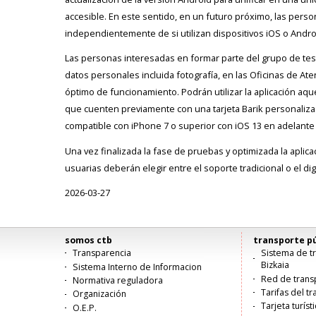
accesible. En este sentido, en un futuro próximo, las perso
independientemente de si utilizan dispositivos iOS o Andro
Las personas interesadas en formar parte del grupo de tes
datos personales incluida fotografía, en las Oficinas de Ate
óptimo de funcionamiento. Podrán utilizar la aplicación a
que cuenten previamente con una tarjeta Barik personalizada
compatible con iPhone 7 o superior con iOS 13 en adelante 
Una vez finalizada la fase de pruebas y optimizada la aplic
usuarias deberán elegir entre el soporte tradicional o el digi
2026-03-27
somos ctb
transporte pú
Menú
Transparencia
Sistema de tr
Bizkaia
Sistema Interno de Informacion
principal
Red de trans
Normativa reguladora
Tarifas del t
Organización
Tarjeta turíst
O.E.P.