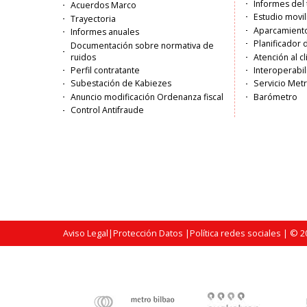
Informes del 
Acuerdos Marco
Estudio movi
Trayectoria
Aparcamiento
Informes anuales
Planificador 
Documentación sobre normativa de
ruidos
Atención al c
Perfil contratante
Interoperabil
Subestación de Kabiezes
Servicio Met
Anuncio modificación Ordenanza fiscal
Barómetro
Control Antifraude
Aviso Legal
|
Protección Datos
|
Política redes sociales
| © 20