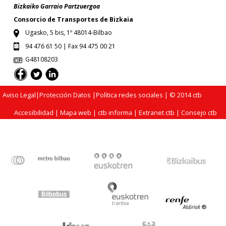
Bizkaiko Garraio Partzuergoa
Consorcio de Transportes de Bizkaia
Ugasko, 5 bis, 1º 48014-Bilbao
94 476 61 50 | Fax 94 475 00 21
G48108203
Aviso Legal
|
Protección Datos
|
Política redes sociales
| © 2014 ctb
Accesibilidad
|
Mapa web
|
ctb informa
|
Extranet ctb
|
Consejo ctb