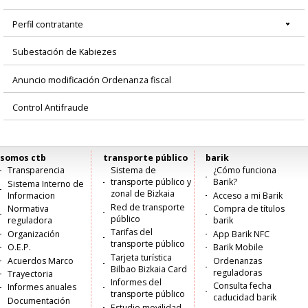
Perfil contratante
Subestación de Kabiezes
Anuncio modificación Ordenanza fiscal
Control Antifraude
somos ctb
transporte público
barik
Menú
Transparencia
Sistema de
¿Cómo funciona
transporte público y
Barik?
Sistema Interno de
principal
zonal de Bizkaia
Informacion
Acceso a mi Barik
Red de transporte
Normativa
Compra de títulos
público
reguladora
barik
Tarifas del
Organización
App Barik NFC
transporte público
O.E.P.
Barik Mobile
Tarjeta turística
Acuerdos Marco
Ordenanzas
Bilbao Bizkaia Card
reguladoras
Trayectoria
Informes del
Consulta fecha
Informes anuales
transporte público
caducidad barik
Documentación
Estudio movilidad