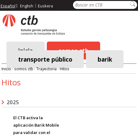
Pasar
Buscar
Español
English
Euskera
al
contenido
principal
inicio
somos ctb
transporte público
barik
Menú
Inicio
›
somos ctb
›
Trayectoria
›
Hitos
principal
Ruta
Hitos
de
2025
navegación
El CTB activa la
aplicación Barik Mobile
para validar con el