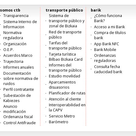
somos ctb
transporte público
barik
Menú
Transparencia
Sistema de
¿Cómo funciona
transporte público y
Barik?
Sistema Interno de
principal
zonal de Bizkaia
Informacion
Acceso a mi Barik
Red de transporte
Normativa
Compra de títulos
público
reguladora
barik
Tarifas del
Organización
App Barik NFC
transporte público
O.E.P.
Barik Mobile
Tarjeta turística
Acuerdos Marco
Ordenanzas
Bilbao Bizkaia Card
reguladoras
Trayectoria
Informes del
Consulta fecha
Informes anuales
transporte público
caducidad barik
Documentación
Estudio movilidad
sobre normativa de
Aparcamientos
ruidos
disuasorios
Perfil contratante
Planificador de rutas
Subestación de
Atención al cliente
Kabiezes
Interoperabilidad en
Anuncio
la CAPV
modificación
Servicio Metro
Ordenanza fiscal
Barómetro
Control Antifraude