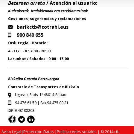
Bezeroen arreta
/ Atención al usuario:
Kudeaketak, Iradokizunak eta erreklamazioak
Gestiones, sugerencias y reclamaciones
barikctb@cotrabi.eus
900 840 655
Ordutegia - Horario :
A - O / L- V : 7:30 - 20:00
Larunbat / Sabados : 9:00 - 15:00
Bizkaiko Garraio Partzuergoa
Consorcio de Transportes de Bizkaia
Ugasko, 5 bis, 1º 48014-Bilbao
94 476 61 50 | Fax 94 475 00 21
G48108203
Aviso Legal
|
Protección Datos
|
Política redes sociales
| © 2014 ctb