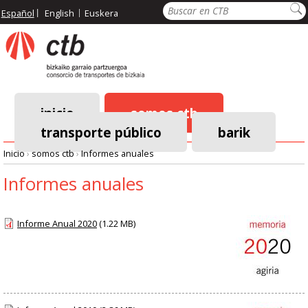
Pasar
Buscar
Español
English
Euskera
al
contenido
principal
inicio
somos ctb
transporte público
barik
Menú
Inicio
›
somos ctb
›
Informes anuales
principal
Ruta
Informes anuales
de
Informe Anual 2020
(1.22 MB)
navegación