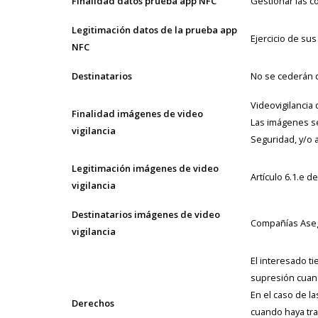
Finalidad datos prueba app NFC
Gestionar las c
Legitimación datos de la prueba app
Ejercicio de su
NFC
Destinatarios
No se cederán da
Videovigilancia
Finalidad imágenes de video
Las imágenes s
vigilancia
Seguridad, y/o 
Legitimación imágenes de video
Artículo 6.1.e 
vigilancia
Destinatarios imágenes de video
Compañías Aseg
vigilancia
El interesado ti
supresión cuand
En el caso de l
Derechos
cuando haya tra