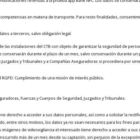
omunicaciones referidas a la prueba app Barik NFC. Los datos se conservar
s competencias en materia de transporte. Para resto finalidades, consentimie
tos a terceros, salvo obligación legal.
 de las instalaciones del CTB con objeto de garantizar la seguridad de perso
e conservarán durante el plazo de un mes, salvo conservación durante un
a Juzgados y Tribunales y a Compañías Aseguradoras si procediera por sini
del RGPD: Cumplimiento de una misión de interés público.
uradoras, Fuerzas y Cuerpos de Seguridad, Juzgados y Tribunales.
ene derecho a acceder a sus datos personales, así como a solicitar la rectifi
o, entre otros motivos, los datos ya no sean necesarios para los fines par
as imágenes de videovigilancia el interesado tiene derecho a acceder a sus 
nscurrido más de un mes desde su captación, sin perjuicio de la excepción r