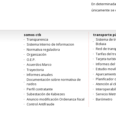
En determinadas
únicamente se c
somos ctb
transporte pú
Menú
Transparencia
Sistema de tr
Bizkaia
Sistema Interno de Informacion
principal
Red de trans
Normativa reguladora
Tarifas del t
Organización
Tarjeta turíst
O.E.P.
Informes del 
Acuerdos Marco
Estudio movi
Trayectoria
Aparcamiento
Informes anuales
Planificador 
Documentación sobre normativa de
ruidos
Atención al c
Perfil contratante
Interoperabil
Subestación de Kabiezes
Servicio Met
Anuncio modificación Ordenanza fiscal
Barómetro
Control Antifraude