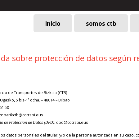
inicio
somos ctb
Menú
principal
lada sobre protección de datos según 
cio de Transportes de Bizkaia (CTB)
Ugasko, 5 bis-1º dcha. – 48014 – Bilbao
61 50
o:
barikctb@cotrabi.eus
o de Protección de Datos (DPD)
: dpd@cotrabi.eus
os datos personales del titular, y/o de la persona autorizada en su caso, co