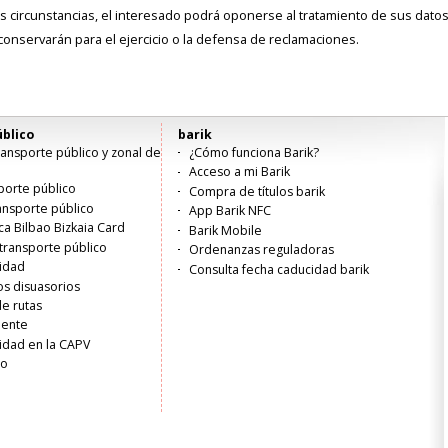
 circunstancias, el interesado podrá oponerse al tratamiento de sus datos o
onservarán para el ejercicio o la defensa de reclamaciones.
blico
barik
ansporte público y zonal de
¿Cómo funciona Barik?
Acceso a mi Barik
porte público
Compra de títulos barik
ransporte público
App Barik NFC
ica Bilbao Bizkaia Card
Barik Mobile
transporte público
Ordenanzas reguladoras
lidad
Consulta fecha caducidad barik
s disuasorios
de rutas
liente
idad en la CAPV
ro