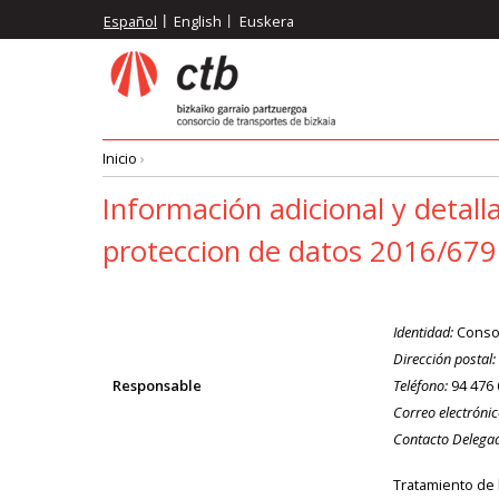
Pasar
Español
English
Euskera
al
contenido
principal
Inicio
›
Ruta
Información adicional y detal
proteccion de datos 2016/679
de
navegación
Identidad:
Consor
Dirección postal:
Responsable
Teléfono:
94 476 
Correo electrónic
Contacto Delegad
Tratamiento de l