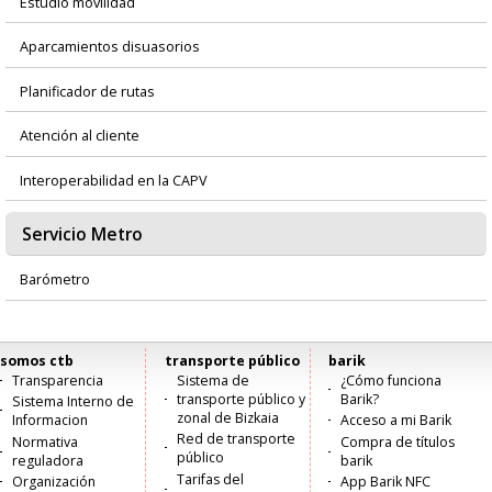
Estudio movilidad
Aparcamientos disuasorios
Planificador de rutas
Atención al cliente
Interoperabilidad en la CAPV
Servicio Metro
Barómetro
somos ctb
transporte público
barik
Menú
Transparencia
Sistema de
¿Cómo funciona
transporte público y
Barik?
Sistema Interno de
principal
zonal de Bizkaia
Informacion
Acceso a mi Barik
Red de transporte
Normativa
Compra de títulos
público
reguladora
barik
Tarifas del
Organización
App Barik NFC