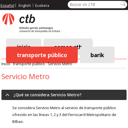
Pasar
Buscar
Español
English
Euskera
al
contenido
principal
inicio
somos ctb
transporte público
barik
Menú
Inicio
›
transporte público
›
Servicio Metro
principal
Ruta
Servicio Metro
de
¿Qué se considera Servicio Metro?
navegación
Se considera Servicio Metro al servicio de transporte público
ofrecido en las líneas 1, 2 y 3 del Ferrocarril Metropolitano de
Bilbao.