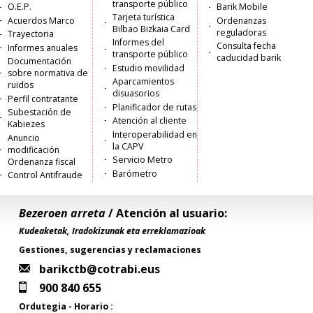
transporte público
O.E.P.
Barik Mobile
Tarjeta turística
Acuerdos Marco
Ordenanzas
Bilbao Bizkaia Card
reguladoras
Trayectoria
Informes del
Consulta fecha
Informes anuales
transporte público
caducidad barik
Documentación
Estudio movilidad
sobre normativa de
Aparcamientos
ruidos
disuasorios
Perfil contratante
Planificador de rutas
Subestación de
Atención al cliente
Kabiezes
Interoperabilidad en
Anuncio
la CAPV
modificación
Servicio Metro
Ordenanza fiscal
Barómetro
Control Antifraude
Bezeroen arreta
/ Atención al usuario:
Kudeaketak, Iradokizunak eta erreklamazioak
Gestiones, sugerencias y reclamaciones
barikctb@cotrabi.eus
900 840 655
Ordutegia - Horario :