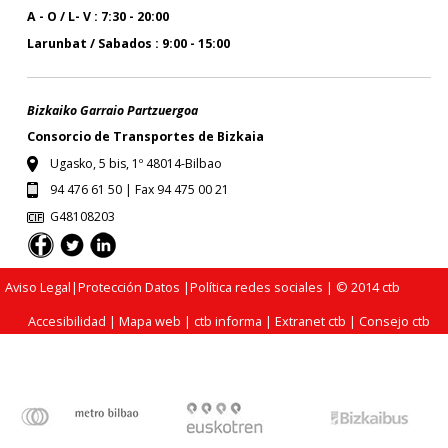
A - O / L- V : 7:30 - 20:00
Larunbat / Sabados : 9:00 - 15:00
Bizkaiko Garraio Partzuergoa
Consorcio de Transportes de Bizkaia
Ugasko, 5 bis, 1º 48014-Bilbao
94 476 61 50 | Fax 94 475 00 21
G48108203
Aviso Legal
|
Protección Datos
|
Política redes sociales
| © 2014 ctb
Accesibilidad
|
Mapa web
|
ctb informa
|
Extranet ctb
|
Consejo ctb