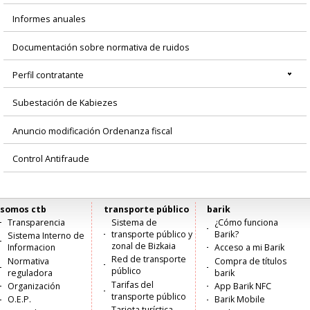
Informes anuales
Documentación sobre normativa de ruidos
Perfil contratante
Subestación de Kabiezes
Anuncio modificación Ordenanza fiscal
Control Antifraude
somos ctb
transporte público
barik
Menú
Transparencia
Sistema de
¿Cómo funciona
transporte público y
Barik?
Sistema Interno de
principal
zonal de Bizkaia
Informacion
Acceso a mi Barik
Red de transporte
Normativa
Compra de títulos
público
reguladora
barik
Tarifas del
Organización
App Barik NFC
transporte público
O.E.P.
Barik Mobile
Tarjeta turística