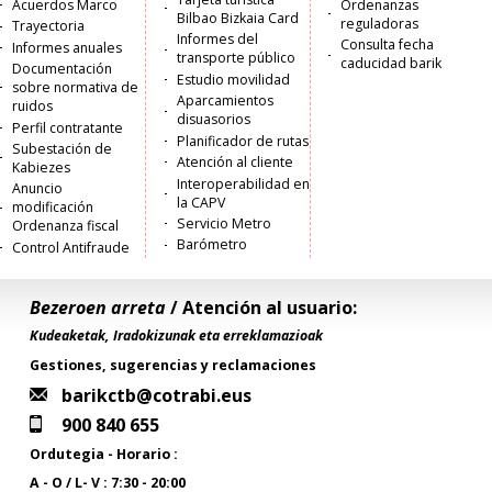
Acuerdos Marco
Ordenanzas
Bilbao Bizkaia Card
reguladoras
Trayectoria
Informes del
Consulta fecha
Informes anuales
transporte público
caducidad barik
Documentación
Estudio movilidad
sobre normativa de
Aparcamientos
ruidos
disuasorios
Perfil contratante
Planificador de rutas
Subestación de
Atención al cliente
Kabiezes
Interoperabilidad en
Anuncio
la CAPV
modificación
Servicio Metro
Ordenanza fiscal
Barómetro
Control Antifraude
Bezeroen arreta
/ Atención al usuario:
Kudeaketak, Iradokizunak eta erreklamazioak
Gestiones, sugerencias y reclamaciones
barikctb@cotrabi.eus
900 840 655
Ordutegia - Horario :
A - O / L- V : 7:30 - 20:00