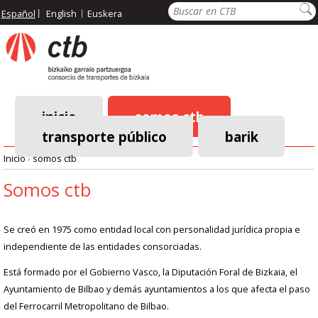
Pasar
Buscar
Español
English
Euskera
al
contenido
principal
inicio
somos ctb
transporte público
barik
Menú
Inicio
›
somos ctb
principal
Ruta
Somos ctb
de
Se creó en 1975 como entidad local con personalidad jurídica propia e
navegación
independiente de las entidades consorciadas.
Está formado por el Gobierno Vasco, la Diputación Foral de Bizkaia, el
Ayuntamiento de Bilbao y demás ayuntamientos a los que afecta el paso
del Ferrocarril Metropolitano de Bilbao.