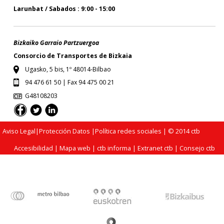
Larunbat / Sabados : 9:00 - 15:00
Bizkaiko Garraio Partzuergoa
Consorcio de Transportes de Bizkaia
Ugasko, 5 bis, 1º 48014-Bilbao
94 476 61 50 | Fax 94 475 00 21
G48108203
Aviso Legal
|
Protección Datos
|
Política redes sociales
| © 2014 ctb
Accesibilidad
|
Mapa web
|
ctb informa
|
Extranet ctb
|
Consejo ctb