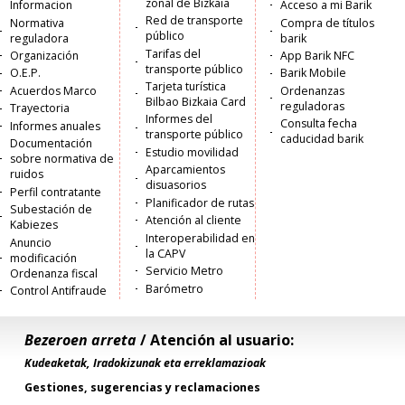
principal
zonal de Bizkaia
Informacion
Acceso a mi Barik
Red de transporte
Normativa
Compra de títulos
público
reguladora
barik
Tarifas del
Organización
App Barik NFC
transporte público
O.E.P.
Barik Mobile
Tarjeta turística
Acuerdos Marco
Ordenanzas
Bilbao Bizkaia Card
reguladoras
Trayectoria
Informes del
Consulta fecha
Informes anuales
transporte público
caducidad barik
Documentación
Estudio movilidad
sobre normativa de
Aparcamientos
ruidos
disuasorios
Perfil contratante
Planificador de rutas
Subestación de
Atención al cliente
Kabiezes
Interoperabilidad en
Anuncio
la CAPV
modificación
Servicio Metro
Ordenanza fiscal
Barómetro
Control Antifraude
Bezeroen arreta
/ Atención al usuario:
Kudeaketak, Iradokizunak eta erreklamazioak
Gestiones, sugerencias y reclamaciones