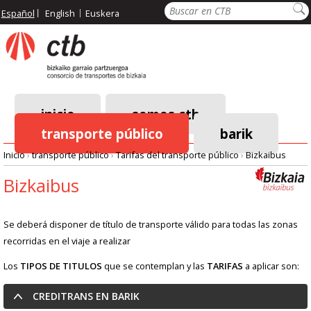
Pasar
Buscar
Español
English
Euskera
al
contenido
principal
inicio
somos ctb
transporte público
barik
Menú
Inicio
›
transporte público
›
Tarifas del transporte público
›
Bizkaibus
principal
Ruta
Bizkaibus
de
Se deberá disponer de título de transporte válido para todas las zonas
navegación
recorridas en el viaje a realizar
Los
TIPOS DE TITULOS
que se contemplan y las
TARIFAS
a aplicar son:
CREDITRANS EN BARIK