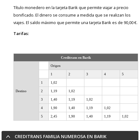
Título monedero en la tarjeta Barik que permite viajar a precio
bonificado. El dinero se consume a medida que se realizan los
viajes. El saldo máximo que permite una tarjeta Barik es de 90,00 €.
Tarifas:
Creditrans en Barik
Origen
1
2
3
4
5
1
1,02
Destino
2
1,19
1,02
3
1,40
1,19
1,02
4
1,90
1,40
1,19
1,02
5
2,45
1,90
1,40
1,19
1,02
CREDITRANS FAMILIA NUMEROSA EN BARIK