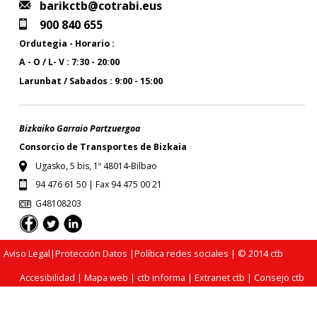
barikctb@cotrabi.eus
900 840 655
Ordutegia - Horario :
A - O / L- V : 7:30 - 20:00
Larunbat / Sabados : 9:00 - 15:00
Bizkaiko Garraio Partzuergoa
Consorcio de Transportes de Bizkaia
Ugasko, 5 bis, 1º 48014-Bilbao
94 476 61 50 | Fax 94 475 00 21
G48108203
Aviso Legal
|
Protección Datos
|
Política redes sociales
| © 2014 ctb
Accesibilidad
|
Mapa web
|
ctb informa
|
Extranet ctb
|
Consejo ctb