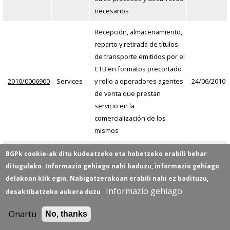
necesarios
Recepción, almacenamiento,
reparto y retirada de títulos
de transporte emitidos por el
CTB en formatos precortado
2010/0006900
Services
y rollo a operadores agentes
24/06/2010
de venta que prestan
servicio en la
comercialización de los
mismos
Prestación del Servicio de
BGPk cookie-ak ditu kudeatzeko eta hobetzeko erabili behar
Atención al Público en la
ditugulako. Informazio gehiago nahi baduzu, informazio gehiago
2010/0006800
Services
21/06/2010
oficina de la Plaza Bidezabal
delakoan klik egin. Nabigatzerakoan erabili nahi ez badituzu,
de Getxo
Informazio gehiago
desaktibatzeko aukera duzu
Diseño, Suministro,
Onartu
No, thanks
Instalación y Puesta en