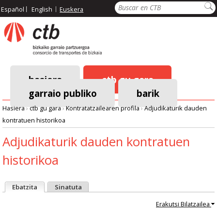
Pasar
Bilatu
Español
English
Euskera
al
contenido
principal
hasiera
ctb gu gara
garraio publiko
barik
Menú
Hasiera
›
ctb gu gara
›
Kontratatzailearen profila
›
Adjudikaturik dauden
principal
kontratuen historikoa
Breadcrumb
Adjudikaturik dauden kontratuen
historikoa
Ebatzita
Sinatuta
Erakutsi
Bilatzailea