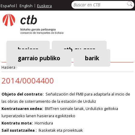
Pasar
Bilatu
Español
English
Euskera
al
contenido
principal
hasiera
ctb gu gara
garraio publiko
barik
Menú
Hasiera
›
principal
Breadcrumb
2014/0004400
Objeto del contrato
Señalización del FMB para adaptarla al inicio de
las obras de soterramiento de la estación de Urduliz
Kontratuaren xedea
BMTren seinale lanak, Urdulizko geltokia
lurperatzeko lanen hasierara egokitzeko
Kontratu mota
Hornidura
Sail sustatzailea
Ikasketak eta proiektuak