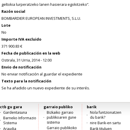
geltokia lurperatzeko lanen hasierara egokitzeko”.
Razón social
BOMBARDIER EUROPEAN INVESTMENTS, S.L.U.
Lote
No
Importe IVA excluido
371 900.83 €
Fecha de publicación en la web
Ostirala, 31 Urria, 2014 - 12:00
Envio de notificación
No enviar notificación al guardar el expediente
Texto para la notificación
Se ha añadido un nuevo expediente de su interés.
ctb gu gara
garraio publiko
barik
Menú
Gardentasuna
Bizkaiko garraio
Nola funtzionatzen
publikoaren gune
du barik?
Barneko Informazio
principal
sistema
Sistema
nire Barik-en sartu
Garraio publikoko
Araudia
Barik tituluen