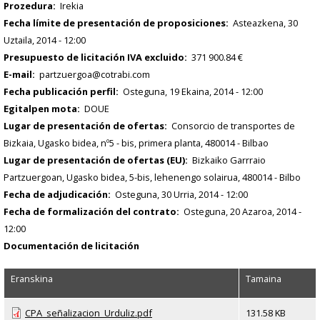
Prozedura
Irekia
Fecha límite de presentación de proposiciones
Asteazkena, 30
Uztaila, 2014 - 12:00
Presupuesto de licitación IVA excluido
371 900.84 €
E-mail
partzuergoa@cotrabi.com
Fecha publicación perfil
Osteguna, 19 Ekaina, 2014 - 12:00
Egitalpen mota
DOUE
Lugar de presentación de ofertas
Consorcio de transportes de
Bizkaia, Ugasko bidea, nº5 - bis, primera planta, 480014 - Bilbao
Lugar de presentación de ofertas (EU)
Bizkaiko Garrraio
Partzuergoan, Ugasko bidea, 5-bis, lehenengo solairua, 480014 - Bilbo
Fecha de adjudicación
Osteguna, 30 Urria, 2014 - 12:00
Fecha de formalización del contrato
Osteguna, 20 Azaroa, 2014 -
12:00
Documentación de licitación
Eranskina
Tamaina
CPA_señalizacion_Urduliz.pdf
131.58 KB