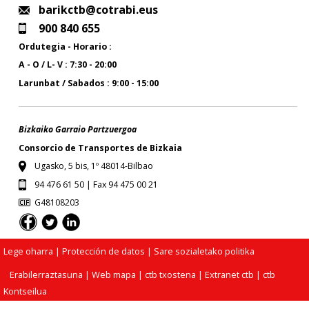
barikctb@cotrabi.eus
900 840 655
Ordutegia - Horario :
A - O / L- V : 7:30 - 20:00
Larunbat / Sabados : 9:00 - 15:00
Bizkaiko Garraio Partzuergoa
Consorcio de Transportes de Bizkaia
Ugasko, 5 bis, 1º 48014-Bilbao
94 476 61 50 | Fax 94 475 00 21
G48108203
Lege oharra
| Protección de datos |
Sare sozialetako politika
Erabilerraztasuna
|
Web mapa
|
ctb txostena
|
Extranet ctb
|
ctb
Kontseilua