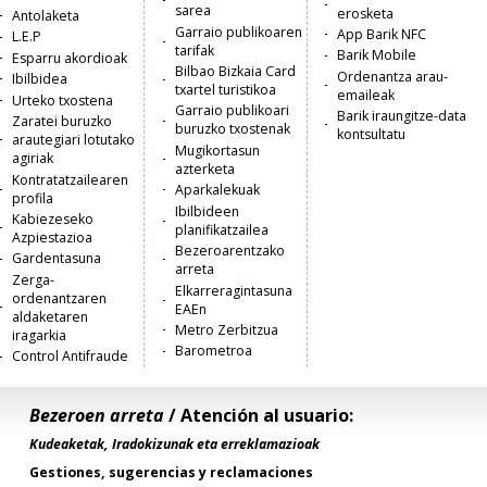
sarea
erosketa
Antolaketa
Garraio publikoaren
App Barik NFC
L.E.P
tarifak
Barik Mobile
Esparru akordioak
Bilbao Bizkaia Card
Ordenantza arau-
Ibilbidea
txartel turistikoa
emaileak
Urteko txostena
Garraio publikoari
Barik iraungitze-data
Zaratei buruzko
buruzko txostenak
kontsultatu
arautegiari lotutako
Mugikortasun
agiriak
azterketa
Kontratatzailearen
Aparkalekuak
profila
Ibilbideen
Kabiezeseko
planifikatzailea
Azpiestazioa
Bezeroarentzako
Gardentasuna
arreta
Zerga-
Elkarreragintasuna
ordenantzaren
EAEn
aldaketaren
Metro Zerbitzua
iragarkia
Barometroa
Control Antifraude
Bezeroen arreta
/ Atención al usuario:
Kudeaketak, Iradokizunak eta erreklamazioak
Gestiones, sugerencias y reclamaciones