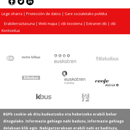
Lege oharra
| Protección de datos |
Sare sozialetako politika
Erabilerraztasuna
|
Web mapa
|
ctb txostena
|
Extranet ctb
|
ctb
Kontseilua
BGPk cookie-ak ditu kudeatzeko eta hobetzeko erabili behar
ditugulako. Informazio gehiago nahi baduzu, informazio gehiago
delakoan klik egin. Nabigatzerakoan erabili nahi ez badituzu,