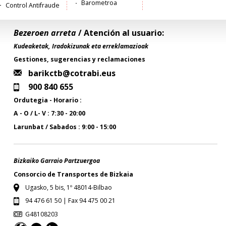
Barometroa
Control Antifraude
Bezeroen arreta
/ Atención al usuario:
Kudeaketak, Iradokizunak eta erreklamazioak
Gestiones, sugerencias y reclamaciones
barikctb@cotrabi.eus
900 840 655
Ordutegia - Horario :
A - O / L- V : 7:30 - 20:00
Larunbat / Sabados : 9:00 - 15:00
Bizkaiko Garraio Partzuergoa
Consorcio de Transportes de Bizkaia
Ugasko, 5 bis, 1º 48014-Bilbao
94 476 61 50 | Fax 94 475 00 21
G48108203