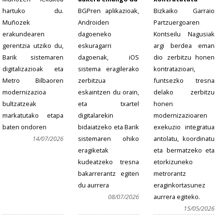
hartuko du.
BGPren aplikazioak,
Bizkaiko Garraio
Muñozek
Androiden
Partzuergoaren
erakundearen
dagoeneko
Kontseilu Nagusiak
gerentzia utziko du,
eskuragarri
argi berdea eman
Barik sistemaren
dagoenak, iOS
dio zerbitzu honen
digitalizazioak eta
sistema eragilerako
kontratazioari,
Metro Bilbaoren
zerbitzua
funtsezko tresna
modernizazioa
eskaintzen du orain,
delako zerbitzu
bultzatzeak
eta txartel
honen
markatutako etapa
digitalarekin
modernizazioaren
baten ondoren
bidaiatzeko eta Barik
exekuzio integratua
14/07/2026
sistemaren ohiko
antolatu, koordinatu
eragiketak
eta bermatzeko eta
kudeatzeko tresna
etorkizuneko
bakarrerantz egiten
metrorantz
du aurrera
eraginkortasunez
08/07/2026
aurrera egiteko.
15/05/2026