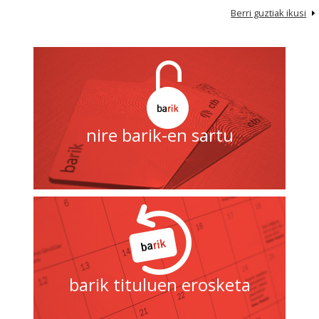
Berri guztiak ikusi
nire barik-en sartu
barik tituluen erosketa