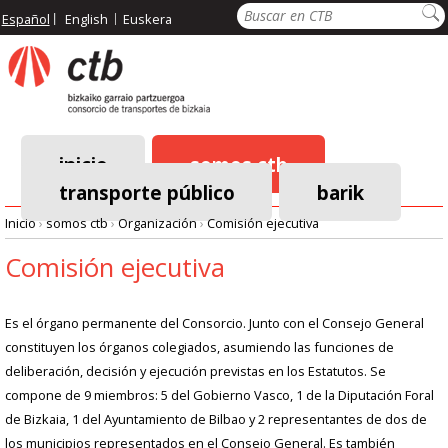
Pasar
Buscar
Español
English
Euskera
al
contenido
principal
inicio
somos ctb
transporte público
barik
Menú
Inicio
›
somos ctb
›
Organización
›
Comisión ejecutiva
principal
Ruta
Comisión ejecutiva
de
Es el órgano permanente del Consorcio. Junto con el Consejo General
navegación
constituyen los órganos colegiados, asumiendo las funciones de
deliberación, decisión y ejecución previstas en los Estatutos. Se
compone de 9 miembros: 5 del Gobierno Vasco, 1 de la Diputación Foral
de Bizkaia, 1 del Ayuntamiento de Bilbao y 2 representantes de dos de
los municipios representados en el Consejo General. Es también