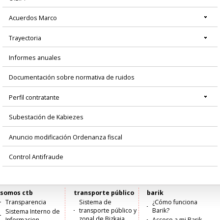
Acuerdos Marco
Trayectoria
Informes anuales
Documentación sobre normativa de ruidos
Perfil contratante
Subestación de Kabiezes
Anuncio modificación Ordenanza fiscal
Control Antifraude
somos ctb
transporte público
barik
Menú
Transparencia
Sistema de
¿Cómo funciona
transporte público y
Barik?
Sistema Interno de
principal
zonal de Bizkaia
Informacion
Acceso a mi Barik