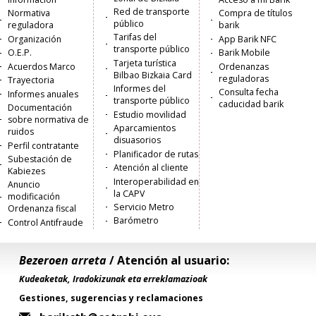
Red de transporte
Normativa
Compra de títulos
público
reguladora
barik
Tarifas del
Organización
App Barik NFC
transporte público
O.E.P.
Barik Mobile
Tarjeta turística
Acuerdos Marco
Ordenanzas
Bilbao Bizkaia Card
reguladoras
Trayectoria
Informes del
Consulta fecha
Informes anuales
transporte público
caducidad barik
Documentación
Estudio movilidad
sobre normativa de
Aparcamientos
ruidos
disuasorios
Perfil contratante
Planificador de rutas
Subestación de
Atención al cliente
Kabiezes
Interoperabilidad en
Anuncio
la CAPV
modificación
Servicio Metro
Ordenanza fiscal
Barómetro
Control Antifraude
Bezeroen arreta
/ Atención al usuario:
Kudeaketak, Iradokizunak eta erreklamazioak
Gestiones, sugerencias y reclamaciones