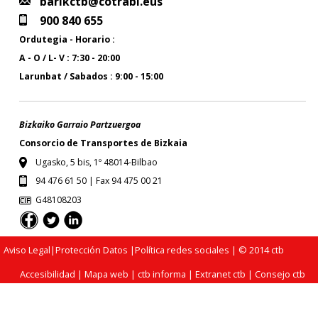
barikctb@cotrabi.eus
900 840 655
Ordutegia - Horario :
A - O / L- V : 7:30 - 20:00
Larunbat / Sabados : 9:00 - 15:00
Bizkaiko Garraio Partzuergoa
Consorcio de Transportes de Bizkaia
Ugasko, 5 bis, 1º 48014-Bilbao
94 476 61 50 | Fax 94 475 00 21
G48108203
Aviso Legal
|
Protección Datos
|
Política redes sociales
| © 2014 ctb
Accesibilidad
|
Mapa web
|
ctb informa
|
Extranet ctb
|
Consejo ctb